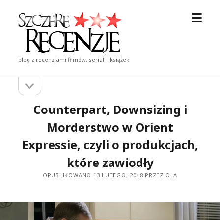
otwór
Szczere
menu
Recenzje
blog z recenzjami filmów, seriali i książek
otwórz
Pasek
pasek
boczny
boczny
Counterpart, Downsizing i
Morderstwo w Orient
Expressie, czyli o produkcjach,
które zawiodły
OPUBLIKOWANO 13 LUTEGO, 2018 PRZEZ OLA