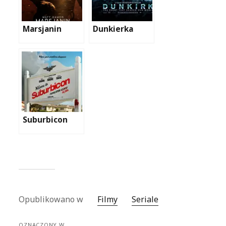
Marsjanin
Dunkierka
Suburbicon
Opublikowano w
Filmy
Seriale
OZNACZONY W