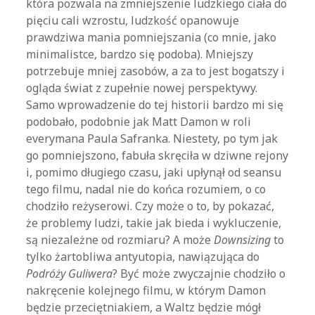
która pozwala na zmniejszenie ludzkiego ciała do
pięciu cali wzrostu, ludzkość opanowuje
prawdziwa mania pomniejszania (co mnie, jako
minimalistce, bardzo się podoba). Mniejszy
potrzebuje mniej zasobów, a za to jest bogatszy i
ogląda świat z zupełnie nowej perspektywy.
Samo wprowadzenie do tej historii bardzo mi się
podobało, podobnie jak Matt Damon w roli
everymana Paula Safranka. Niestety, po tym jak
go pomniejszono, fabuła skręciła w dziwne rejony
i, pomimo długiego czasu, jaki upłynął od seansu
tego filmu, nadal nie do końca rozumiem, o co
chodziło reżyserowi. Czy może o to, by pokazać,
że problemy ludzi, takie jak bieda i wykluczenie,
są niezależne od rozmiaru? A może
Downsizing
to
tylko żartobliwa antyutopia, nawiązująca do
Podróży Guliwera
? Być może zwyczajnie chodziło o
nakręcenie kolejnego filmu, w którym Damon
będzie przeciętniakiem, a Waltz będzie mógł