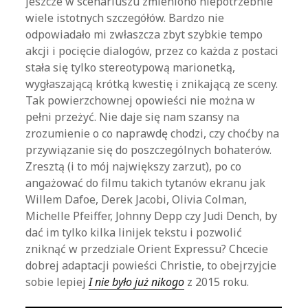
jeszcze w scenariuszu zmieniono niepotrzebnie
wiele istotnych szczegółów. Bardzo nie
odpowiadało mi zwłaszcza zbyt szybkie tempo
akcji i pocięcie dialogów, przez co każda z postaci
stała się tylko stereotypową marionetką,
wygłaszającą krótką kwestię i znikającą ze sceny.
Tak powierzchownej opowieści nie można w
pełni przeżyć. Nie daje się nam szansy na
zrozumienie o co naprawdę chodzi, czy choćby na
przywiązanie się do poszczególnych bohaterów.
Zresztą (i to mój największy zarzut), po co
angażować do filmu takich tytanów ekranu jak
Willem Dafoe, Derek Jacobi, Olivia Colman,
Michelle Pfeiffer, Johnny Depp czy Judi Dench, by
dać im tylko kilka linijek tekstu i pozwolić
zniknąć w przedziale Orient Expressu? Chcecie
dobrej adaptacji powieści Christie, to obejrzyjcie
sobie lepiej
I nie było już nikogo
z 2015 roku.