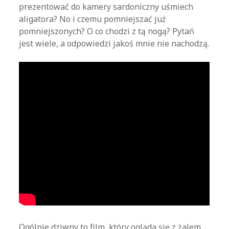
prezentować do kamery sardoniczny uśmiech
aligatora? No i czemu pomniejszać już
pomniejszonych? O co chodzi z tą nogą? Pytań
jest wiele, a odpowiedzi jakoś mnie nie nachodzą.
Ogólnie dziwny to film, który ogląda się z żalem