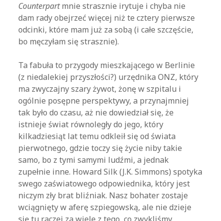
Counterpart
mnie strasznie irytuje i chyba nie
dam rady obejrzeć więcej niż te cztery pierwsze
odcinki, które mam już za sobą (i całe szczęście,
bo męczyłam się strasznie).
Ta fabuła to przygody mieszkającego w Berlinie
(z niedalekiej przyszłości?) urzędnika ONZ, który
ma zwyczajny szary żywot, żonę w szpitalu i
ogólnie posępne perspektywy, a przynajmniej
tak było do czasu, aż nie dowiedział się, że
istnieje świat równoległy do jego, który
kilkadziesiąt lat temu odkleił się od świata
pierwotnego, gdzie toczy się życie niby takie
samo, bo z tymi samymi ludźmi, a jednak
zupełnie inne. Howard Silk (J.K. Simmons) spotyka
swego zaświatowego odpowiednika, który jest
niczym zły brat bliźniak. Nasz bohater zostaje
wciągnięty w aferę szpiegowską, ale nie dzieje
się tu raczej za wiele z tego, co zwykliśmy