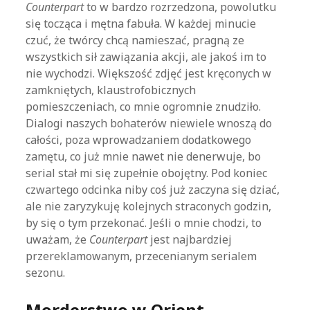
Counterpart
to w bardzo rozrzedzona, powolutku
się tocząca i mętna fabuła. W każdej minucie
czuć, że twórcy chcą namieszać, pragną ze
wszystkich sił zawiązania akcji, ale jakoś im to
nie wychodzi. Większość zdjęć jest kręconych w
zamkniętych, klaustrofobicznych
pomieszczeniach, co mnie ogromnie znudziło.
Dialogi naszych bohaterów niewiele wnoszą do
całości, poza wprowadzaniem dodatkowego
zamętu, co już mnie nawet nie denerwuje, bo
serial stał mi się zupełnie obojętny. Pod koniec
czwartego odcinka niby coś już zaczyna się dziać,
ale nie zaryzykuję kolejnych straconych godzin,
by się o tym przekonać. Jeśli o mnie chodzi, to
uważam, że
Counterpart
jest najbardziej
przereklamowanym, przecenianym serialem
sezonu.
Morderstwo w Orient