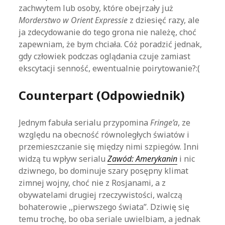
zachwytem lub osoby, które obejrzały już
Morderstwo w Orient Expressie
z dziesięć razy, ale
ja zdecydowanie do tego grona nie należę, choć
zapewniam, że bym chciała. Cóż poradzić jednak,
gdy człowiek podczas oglądania czuje zamiast
ekscytacji senność, ewentualnie poirytowanie?:(
Counterpart (Odpowiednik)
Jednym fabuła serialu przypomina
Fringe’a
, ze
względu na obecność równoległych światów i
przemieszczanie się między nimi szpiegów. Inni
widzą tu wpływ serialu
Zawód: Amerykanin
i nic
dziwnego, bo dominuje szary posępny klimat
zimnej wojny, choć nie z Rosjanami, a z
obywatelami drugiej rzeczywistości, walczą
bohaterowie ,,pierwszego świata”. Dziwię się
temu trochę, bo oba seriale uwielbiam, a jednak