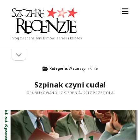
otwór
Szczere
menu
Recenzje
blog z recenzjami filmów, seriali i książek
otwórz
Pasek
pasek
boczny
boczny
Kategoria:
W starszym kinie
Szpinak czyni cuda!
OPUBLIKOWANO 17 SIERPNIA, 2017 PRZEZ OLA