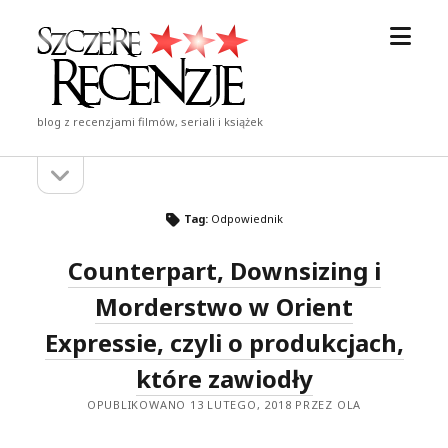
otwór
Szczere
menu
Recenzje
blog z recenzjami filmów, seriali i książek
otwórz
Pasek
pasek
boczny
boczny
Tag:
Odpowiednik
Counterpart, Downsizing i
Morderstwo w Orient
Expressie, czyli o produkcjach,
które zawiodły
OPUBLIKOWANO 13 LUTEGO, 2018 PRZEZ OLA