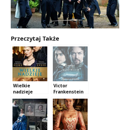
Przeczytaj Także
Wielkie
Victor
nadzieje
Frankenstein