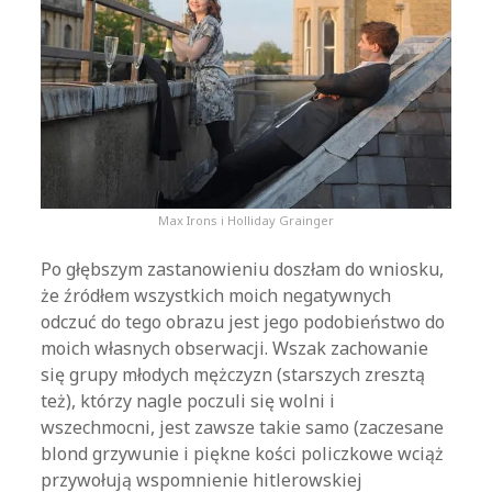
Max Irons i Holliday Grainger
Po głębszym zastanowieniu doszłam do wniosku,
że źródłem wszystkich moich negatywnych
odczuć do tego obrazu jest jego podobieństwo do
moich własnych obserwacji. Wszak zachowanie
się grupy młodych mężczyzn (starszych zresztą
też), którzy nagle poczuli się wolni i
wszechmocni, jest zawsze takie samo (zaczesane
blond grzywunie i piękne kości policzkowe wciąż
przywołują wspomnienie hitlerowskiej