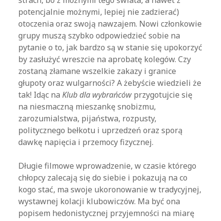
strach, bo z możnymi tego świata, a nawet z
potencjalnie możnymi, lepiej nie zadzierać)
otoczenia oraz swoją nawzajem. Nowi członkowie
grupy muszą szybko odpowiedzieć sobie na
pytanie o to, jak bardzo są w stanie się upokorzyć
by zasłużyć wreszcie na aprobatę kolegów. Czy
zostaną złamane wszelkie zakazy i granice
głupoty oraz wulgarności? A żebyście wiedzieli że
tak! Idąc na
Klub dla wybrańców
przygotujcie się
na niesmaczną mieszankę snobizmu,
zarozumialstwa, pijaństwa, rozpusty,
politycznego bełkotu i uprzedzeń oraz sporą
dawkę napięcia i przemocy fizycznej.
Długie filmowe wprowadzenie, w czasie którego
chłopcy zalecają się do siebie i pokazują na co
kogo stać, ma swoje ukoronowanie w tradycyjnej,
wystawnej kolacji klubowiczów. Ma być ona
popisem hedonistycznej przyjemności na miarę