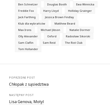
Ben Schnetzer
Douglas Booth
Ewa Winnicka
Freddie Fox
Harry Lloyd
Holliday Grainger
Jack Farthing
Jessica Brown Findlay
Klub dla wybrańców
Matthew Beard
Max Irons
Michael Jibson
Natalie Dormer
Olly Alexander
Oxford
Radosław Sikorski
Sam Claflin
Sam Reid
The Riot Club
Tom Hollander
POPRZEDNI POST
Chłopak z sąsiedztwa
NASTĘPNY POST
Lisa Genova, Motyl