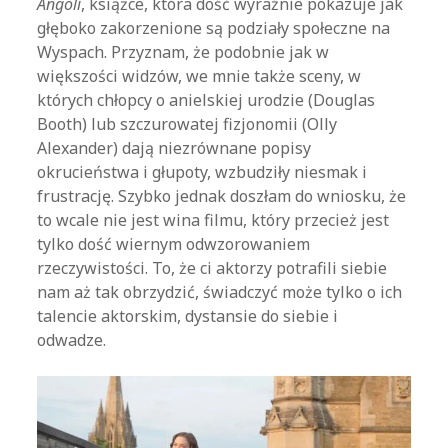
Angoli
, książce, która dość wyraźnie pokazuje jak
głęboko zakorzenione są podziały społeczne na
Wyspach. Przyznam, że podobnie jak w
większości widzów, we mnie także sceny, w
których chłopcy o anielskiej urodzie (Douglas
Booth) lub szczurowatej fizjonomii (Olly
Alexander) dają niezrównane popisy
okrucieństwa i głupoty, wzbudziły niesmak i
frustrację. Szybko jednak doszłam do wniosku, że
to wcale nie jest wina filmu, który przecież jest
tylko dość wiernym odwzorowaniem
rzeczywistości. To, że ci aktorzy potrafili siebie
nam aż tak obrzydzić, świadczyć może tylko o ich
talencie aktorskim, dystansie do siebie i
odwadze.