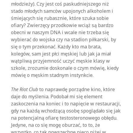
młodzieży). Czy jest coś paskudniejszego niż
stado młodych samców upojonych alkoholem i
śmiejących się rubasznie, które szuka sobie
ofiary? Zwierzęcy przodkowie wciąż są bardzo
obecni w naszym DNA i wcale nie trzeba się
wybierać do wojska czy na stadion piłkarski, by
się o tym przekonać. Każdy kto ma brata,
kolegów, sam jest płci męskiej lub jak ja miał
wątpliwą przyjemność uczyć męskie klasy w
szkole, zrozumie doskonale o czym mówię, kiedy
mówię o męskim stadnym instynkcie.
The Riot Club
to naprawdę porządne kino, które
daje do myślenia. Podobał mi się element
zaskoczenia na koniec i to napięcie w restauracji,
gdy na każdą wchodzącą osobę spoglądało się jak
na potencjalną ofiarę testosteronowego obłędu.
Jedyne, na co się mogę oburzać, to to, że
wszystko, co tak powszechne nieco niżej w