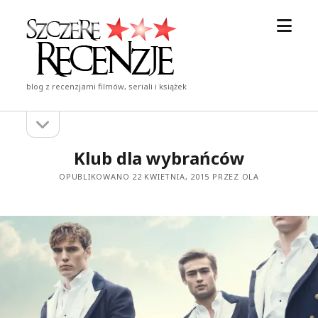
otwór
Szczere
menu
Recenzje
blog z recenzjami filmów, seriali i książek
otwórz
Pasek
pasek
boczny
boczny
Klub dla wybrańców
OPUBLIKOWANO 22 KWIETNIA, 2015 PRZEZ OLA