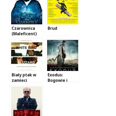
Czarownica
Brud
(Maleficent)
Biały ptak w
Exodus:
zamieci
Bogowie i
królowie