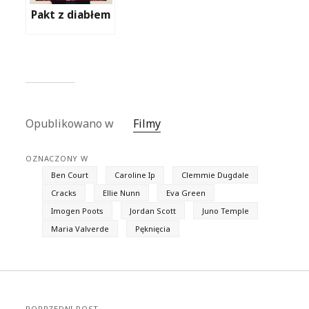
Pakt z diabłem
Opublikowano w
Filmy
OZNACZONY W
Ben Court
Caroline Ip
Clemmie Dugdale
Cracks
Ellie Nunn
Eva Green
Imogen Poots
Jordan Scott
Juno Temple
Maria Valverde
Pęknięcia
POPRZEDNI POST