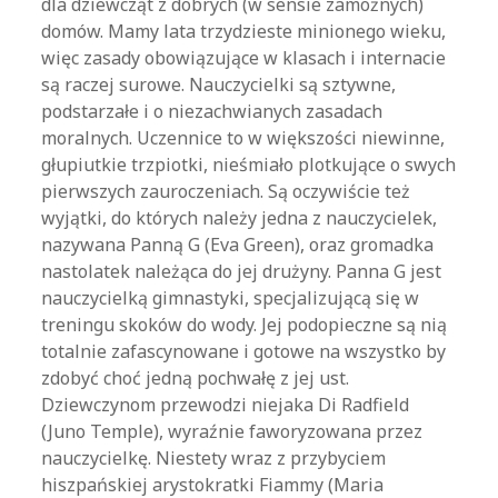
dla dziewcząt z dobrych (w sensie zamożnych)
domów. Mamy lata trzydzieste minionego wieku,
więc zasady obowiązujące w klasach i internacie
są raczej surowe. Nauczycielki są sztywne,
podstarzałe i o niezachwianych zasadach
moralnych. Uczennice to w większości niewinne,
głupiutkie trzpiotki, nieśmiało plotkujące o swych
pierwszych zauroczeniach. Są oczywiście też
wyjątki, do których należy jedna z nauczycielek,
nazywana Panną G (Eva Green), oraz gromadka
nastolatek należąca do jej drużyny. Panna G jest
nauczycielką gimnastyki, specjalizującą się w
treningu skoków do wody. Jej podopieczne są nią
totalnie zafascynowane i gotowe na wszystko by
zdobyć choć jedną pochwałę z jej ust.
Dziewczynom przewodzi niejaka Di Radfield
(Juno Temple), wyraźnie faworyzowana przez
nauczycielkę. Niestety wraz z przybyciem
hiszpańskiej arystokratki Fiammy (Maria