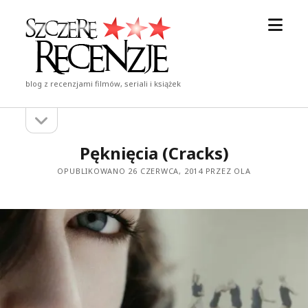
otwór
Szczere
menu
Recenzje
blog z recenzjami filmów, seriali i książek
otwórz
Pasek
pasek
boczny
boczny
Pęknięcia (Cracks)
OPUBLIKOWANO 26 CZERWCA, 2014 PRZEZ OLA