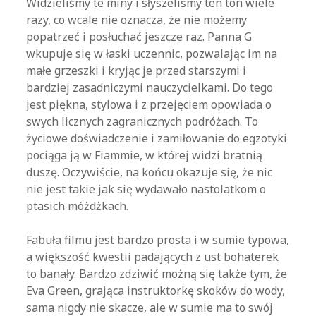
Widzieliśmy te miny i słyszeliśmy ten ton wiele
razy, co wcale nie oznacza, że nie możemy
popatrzeć i posłuchać jeszcze raz. Panna G
wkupuje się w łaski uczennic, pozwalając im na
małe grzeszki i kryjąc je przed starszymi i
bardziej zasadniczymi nauczycielkami. Do tego
jest piękna, stylowa i z przejęciem opowiada o
swych licznych zagranicznych podróżach. To
życiowe doświadczenie i zamiłowanie do egzotyki
pociąga ją w Fiammie, w której widzi bratnią
duszę. Oczywiście, na końcu okazuje się, że nic
nie jest takie jak się wydawało nastolatkom o
ptasich móżdżkach.
Fabuła filmu jest bardzo prosta i w sumie typowa,
a większość kwestii padających z ust bohaterek
to banały. Bardzo zdziwić możną się także tym, że
Eva Green, grająca instruktorkę skoków do wody,
sama nigdy nie skacze, ale w sumie ma to swój