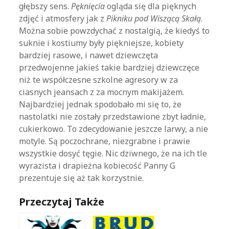
głębszy sens.
Pęknięcia
ogląda się dla pięknych
zdjęć i atmosfery jak z
Pikniku pod Wiszącą Skałą
.
Można sobie powzdychać z nostalgią, że kiedyś to
suknie i kostiumy były piękniejsze, kobiety
bardziej rasowe, i nawet dziewczęta
przedwojenne jakieś takie bardziej dziewczęce
niż te współczesne szkolne agresory w za
ciasnych jeansach z za mocnym makijażem.
Najbardziej jednak spodobało mi się to, że
nastolatki nie zostały przedstawione zbyt ładnie,
cukierkowo. To zdecydowanie jeszcze larwy, a nie
motyle. Są poczochrane, niezgrabne i prawie
wszystkie dosyć tęgie. Nic dziwnego, że na ich tle
wyrazista i drapieżna kobiecość Panny G
prezentuje się aż tak korzystnie.
Przeczytaj Także