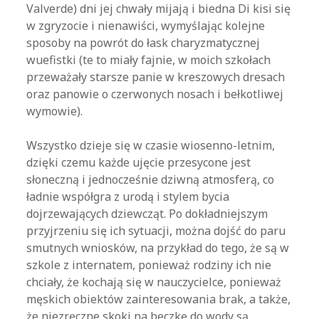
Valverde) dni jej chwały mijają i biedna Di kisi się
w zgryzocie i nienawiści, wymyślając kolejne
sposoby na powrót do łask charyzmatycznej
wuefistki (te to miały fajnie, w moich szkołach
przeważały starsze panie w kreszowych dresach
oraz panowie o czerwonych nosach i bełkotliwej
wymowie).
Wszystko dzieje się w czasie wiosenno-letnim,
dzięki czemu każde ujęcie przesycone jest
słoneczną i jednocześnie dziwną atmosferą, co
ładnie współgra z urodą i stylem bycia
dojrzewających dziewcząt. Po dokładniejszym
przyjrzeniu się ich sytuacji, można dojść do paru
smutnych wniosków, na przykład do tego, że są w
szkole z internatem, ponieważ rodziny ich nie
chciały, że kochają się w nauczycielce, ponieważ
męskich obiektów zainteresowania brak, a także,
że niezręczne skoki na beczkę do wody są