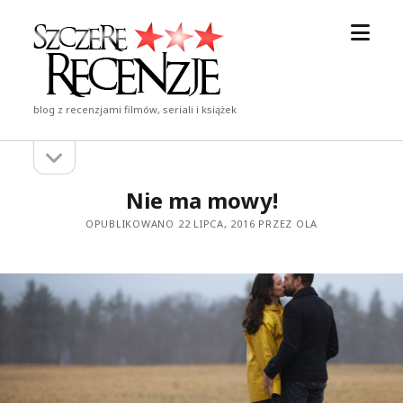
otwór
Szczere
menu
Recenzje
blog z recenzjami filmów, seriali i książek
otwórz
Pasek
pasek
boczny
boczny
Nie ma mowy!
OPUBLIKOWANO 22 LIPCA, 2016 PRZEZ OLA