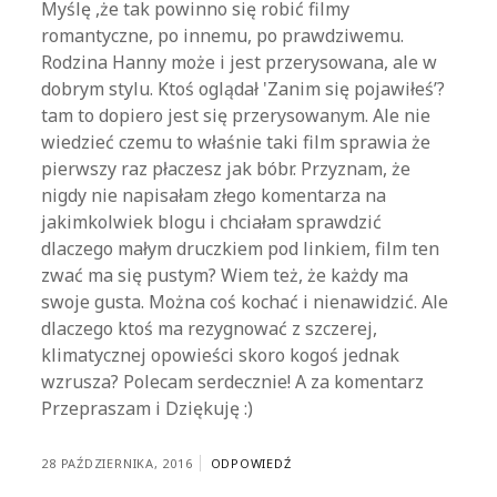
Myślę ,że tak powinno się robić filmy
romantyczne, po innemu, po prawdziwemu.
Rodzina Hanny może i jest przerysowana, ale w
dobrym stylu. Ktoś oglądał 'Zanim się pojawiłeś’?
tam to dopiero jest się przerysowanym. Ale nie
wiedzieć czemu to właśnie taki film sprawia że
pierwszy raz płaczesz jak bóbr. Przyznam, że
nigdy nie napisałam złego komentarza na
jakimkolwiek blogu i chciałam sprawdzić
dlaczego małym druczkiem pod linkiem, film ten
zwać ma się pustym? Wiem też, że każdy ma
swoje gusta. Można coś kochać i nienawidzić. Ale
dlaczego ktoś ma rezygnować z szczerej,
klimatycznej opowieści skoro kogoś jednak
wzrusza? Polecam serdecznie! A za komentarz
Przepraszam i Dziękuję :)
28 PAŹDZIERNIKA, 2016
ODPOWIEDŹ