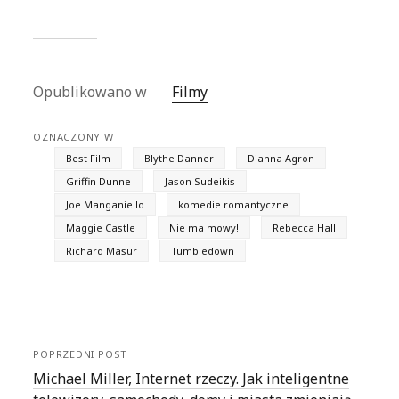
Opublikowano w
Filmy
OZNACZONY W
Best Film
Blythe Danner
Dianna Agron
Griffin Dunne
Jason Sudeikis
Joe Manganiello
komedie romantyczne
Maggie Castle
Nie ma mowy!
Rebecca Hall
Richard Masur
Tumbledown
POPRZEDNI POST
Michael Miller, Internet rzeczy. Jak inteligentne