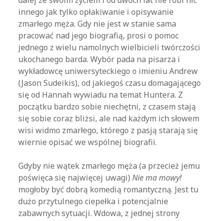
dalej ze swoim życiem i od dwóch lat nie robi nic
innego jak tylko opłakiwanie i opisywanie
zmarłego męża. Gdy nie jest w stanie sama
pracować nad jego biografią, prosi o pomoc
jednego z wielu namolnych wielbicieli twórczości
ukochanego barda. Wybór pada na pisarza i
wykładowcę uniwersyteckiego o imieniu Andrew
(Jason Sudeikis), od jakiegoś czasu domagającego
się od Hannah wywiadu na temat Huntera. Z
początku bardzo sobie niechętni, z czasem stają
się sobie coraz bliżsi, ale nad każdym ich słowem
wisi widmo zmarłego, którego z pasją starają się
wiernie opisać we wspólnej biografii.
Gdyby nie wątek zmarłego męża (a przecież jemu
poświęca się najwięcej uwagi)
Nie ma mowy!
mogłoby być dobrą komedią romantyczną. Jest tu
dużo przytulnego ciepełka i potencjalnie
zabawnych sytuacji. Wdowa, z jednej strony