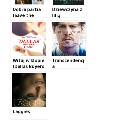
Dobra partia
Dziewczyna z
(Save the
lilią
date)
Witaj w klubie
Transcendencj
(Dallas Buyers
a
Club)
Laggies