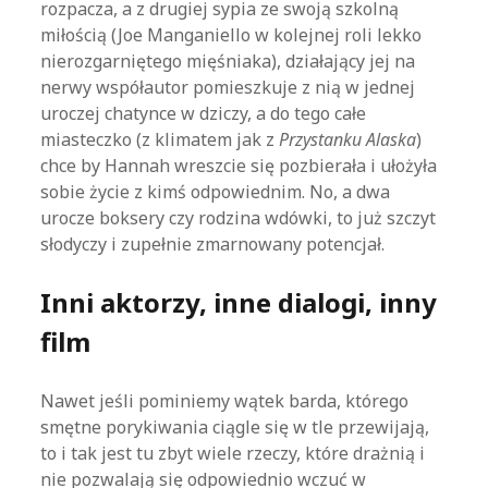
rozpacza, a z drugiej sypia ze swoją szkolną
miłością (Joe Manganiello w kolejnej roli lekko
nierozgarniętego mięśniaka), działający jej na
nerwy współautor pomieszkuje z nią w jednej
uroczej chatynce w dziczy, a do tego całe
miasteczko (z klimatem jak z
Przystanku Alaska
)
chce by Hannah wreszcie się pozbierała i ułożyła
sobie życie z kimś odpowiednim. No, a dwa
urocze boksery czy rodzina wdówki, to już szczyt
słodyczy i zupełnie zmarnowany potencjał.
Inni aktorzy, inne dialogi, inny
film
Nawet jeśli pominiemy wątek barda, którego
smętne porykiwania ciągle się w tle przewijają,
to i tak jest tu zbyt wiele rzeczy, które drażnią i
nie pozwalają się odpowiednio wczuć w