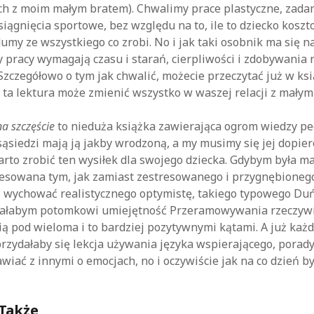
ach z moim małym bratem). Chwalimy prace plastyczne, zad
siągnięcia sportowe, bez względu na to, ile to dziecko koszt
dumy ze wszystkiego co zrobi. No i jak taki osobnik ma się n
y pracy wymagają czasu i starań, cierpliwości i zdobywania
Szczegółowo o tym jak chwalić, możecie przeczytać już w ksi
ta lektura może zmienić wszystko w waszej relacji z małym
na szczęście
to nieduża książka zawierająca ogrom wiedzy pe
sąsiedzi mają ją jakby wrodzoną, a my musimy się jej dopier
rto zrobić ten wysiłek dla swojego dziecka. Gdybym była 
resowana tym, jak zamiast zestresowanego i przygnębioneg
, wychować realistycznego optymistę, takiego typowego Duń
ałabym potomkowi umiejętność Przeramowywania rzeczywist
ią pod wieloma i to bardziej pozytywnymi kątami. A już ka
przydałaby się lekcja używania języka wspierającego, porad
awiać z innymi o emocjach, no i oczywiście jak na co dzień b
 Także