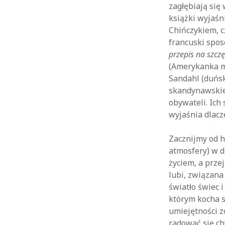
zagłębiają się
książki wyjaś
Chińczykiem, 
francuski spo
przepis na szczę
(Amerykanka ma
Sandahl (duńs
skandynawskiej
obywateli. Ich
wyjaśnia dlacz
Zacznijmy od h
atmosfery) w d
życiem, a przej
lubi, związana
światło świec 
którym kocha s
umiejętności z
radować się ch