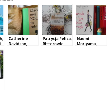
h,
Catherine
Patrycja Pelica,
Naomi
i
Davidson,
Ritterowie
Moriyama,
h
Dlaczego mój
Japonki nie
kot to robi?
tyją i się nie
starzeją
a