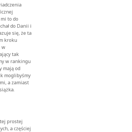
wiadczenia
icznej
 mi to do
hał do Danii i
zuje się, że ta
ym kroku
e w
ający tak
emy w rankingu
y mają od
jak moglibyśmy
mi, a zamiast
siążka.
ej prostej
ch, a częściej