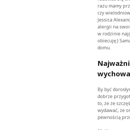
razu mamy prz
czy wielodniow
Jessica Alexan
alergii na swo
w rodzinie naj
obiecuję:) Sam
domu.
Najważnie
wychowa
By być dorosły
dobrze przygot
to, że ze szczę
wydawać, że om
pewnością prze