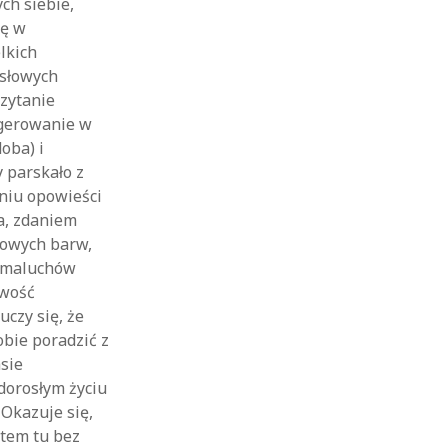
ch siebie,
ię w
lkich
ysłowych
zytanie
ngerowanie w
oba) i
y parskało z
aniu opowieści
ma, zdaniem
czowych barw,
u maluchów
iwość
czy się, że
obie poradzić z
sie
dorosłym życiu
 Okazuje się,
stem tu bez