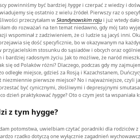
yscy powinniśmy być bardziej
hygge
i czerpać z wiedzy i doś
iadujemy się ostatnio z wielu źródeł. Pierwszy raz o specyf
śliwości przeczytałam w
Skandynawskim raju
i już wtedy dało
iłam do rozważań na ten temat niedawno, gdy mój tato wyjec
zji wspominał z zadziwieniem, że ci ludzie są jacyś inni. Oka
przejawia się dość specyficznie, bo w okazywanym na każd
 przyjacielskim stosunku do sąsiadów i obcych oraz ogólni
 i bardziej radosnym życiu. Jak to możliwe, że naród mieszk
tak się od Polaków różni? Dlaczego, podczas gdy my zajmuj
zo odległe miejsce, gdzieś za Rosją i Kazachstanem, Duńczyc
at niezmiennie pierwsze miejsce? No i najważniejsze, czyli 
 przestać być cynicznymi, złośliwymi i depresyjnymi smutasa
 co dzień praktykować
hygge
? Oto o czym jest ta wspaniała k
zi z tym hygge?
dam potomstwa, uwielbiam czytać poradniki dla rodziców z t
bardzo rzadko dotyczą one wyłącznie zagadnień wychowawczy