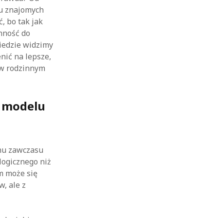
gu znajomych
, bo tak jak
onność do
biedzie widzimy
nić na lepsze,
w rodzinnym
m modelu
anu zawczasu
logicznego niż
om może się
, ale z