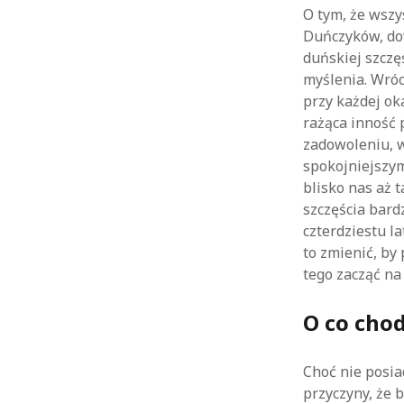
O tym, że wsz
Duńczyków, dow
duńskiej szczę
myślenia. Wróc
przy każdej oka
rażąca inność 
zadowoleniu, w
spokojniejszym
blisko nas aż 
szczęścia bard
czterdziestu l
to zmienić, by
tego zacząć na
O co chod
Choć nie posia
przyczyny, że 