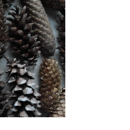
kryminał
komedie
komedie romantyczne
usgård
Netflix
ondyn
Nowy Jork
narkotyki
science-
ryż
sci-fi
polskie filmy
PRL
ction
USA
thriller
serial BBC
Warszawa
Wydawnictwo Muza
ganizm
dawnictwo Uniwersytetu
XIX
giellońskiego
Wydawnictwo Znak
iek
XX wiek
XVIII wiek