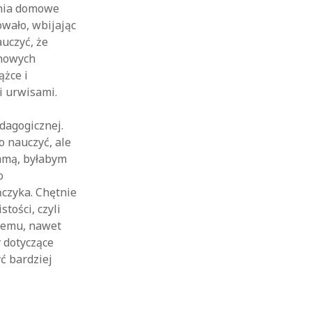
ania domowe
owało, wbijając
auczyć, że
 nowych
ążce i
i urwisami.
dagogicznej.
o nauczyć, ale
mamą, byłabym
o
czyka. Chętnie
ości, czyli
żdemu, nawet
y dotyczące
yć bardziej