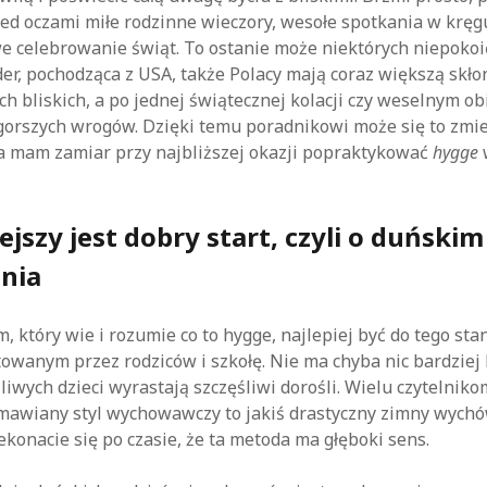
ed oczami miłe rodzinne wieczory, wesołe spotkania w krę
e celebrowanie świąt. To ostanie może niektórych niepokoić
der, pochodząca z USA, także Polacy mają coraz większą skł
ich bliskich, a po jednej świątecznej kolacji czy weselnym o
gorszych wrogów. Dzięki temu poradnikowi może się to zmie
a mam zamiar przy najbliższej okazji popraktykować
hygge
jszy jest dobry start, czyli o duński
nia
m, który wie i rozumie co to hygge, najlepiej być do tego st
owanym przez rodziców i szkołę. Nie ma chyba nic bardziej 
śliwych dzieci wyrastają szczęśliwi dorośli. Wielu czytelnik
awiany styl wychowawczy to jakiś drastyczny zimny wychów
konacie się po czasie, że ta metoda ma głęboki sens.