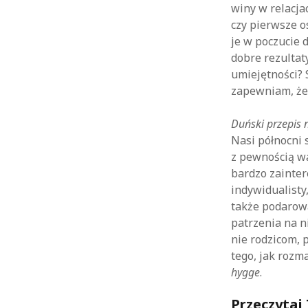
winy w relacj
czy pierwsze o
je w poczucie 
dobre rezultat
umiejętności? 
zapewniam, że 
Duński przepis 
Nasi północni 
z pewnością wa
bardzo zainte
indywidualisty
także podarow
patrzenia na n
nie rodzicom, 
tego, jak rozm
hygge
.
Przeczytaj