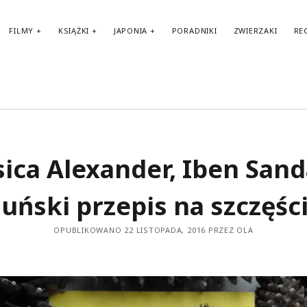
FILMY
KSIĄŻKI
JAPONIA
PORADNIKI
ZWIERZAKI
RE
TA
sica Alexander, Iben Sand
am
ame
uński przepis na szczęśc
Ben
bi
OPUBLIKOWANO 22 LISTOPADA, 2016 PRZEZ OLA
fi
fr
H