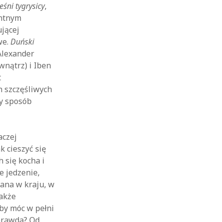
eśni tygrysicy
,
entnym
ującej
we.
Duński
Alexander
wnątrz) i Iben
t
h szczęśliwych
cy sposób
aczej
k cieszyć się
h się kocha i
e jedzenie,
ana w kraju, w
akże
 by móc w pełni
 prawda? Od