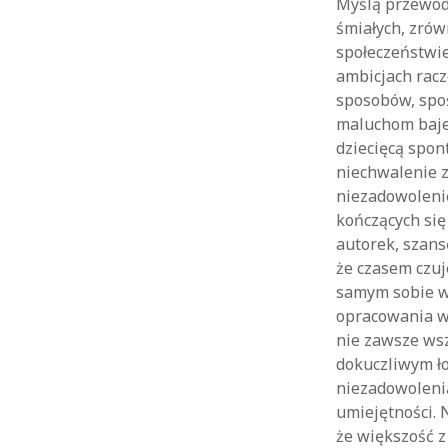
Myślą przewod
śmiałych, zrów
społeczeństwie 
ambicjach racz
sposobów, spoś
maluchom bajek
dziecięcą spon
niechwalenie z
niezadowolenie
kończących się
autorek, szans
że czasem czuj
samym sobie w
opracowania wł
nie zawsze wsz
dokuczliwym ł
niezadowolenia
umiejętności. 
że większość z