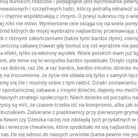
nią duńskich rodziców i pedagogów jest wychowanie pewny
noważonych i szczęśliwych ludzi, którzy potrafią odnaleźć s
i chętnie współdziałają z innymi. O presji sukcesu czy o wie
ej nikt nie mówi. Wymienione cele osiąga się na wiele pom
ród których do mojej wyobraźni najbardziej przemawiają: c
 z różnymi zakończeniami (także tymi bardzo złymi), niei
taniczną zabawę (nawet gdy komuś się coś wyraźnie nie pod
a efekt, tylko za włożony wysiłek. Wiele polskich mam już b
m, ale mnie się to wszystko bardzo spodobało. Dzięki czyt
 raz dobrze, raz źle, a raz bardzo, bardzo smutno, dziecko 
ę na zrozumienie, że życie nie składa się tylko z samych tę
emy się źle i musimy sobie z tym radzić. Dzięki zostawiani
 spontanicznej zabawie z innymi dziećmi, dajemy mu możl
asnych strategii społecznych. Niech dziecko od początku nau
yscy są mili, że czasem trzeba iść na kompromis, albo jak s
obuziakiem. Zabierane z piaskownicy przy pierwszym gryma
 Kewin czy Dżesika raczej nie zdobędą tych przydatnych w 
No i wreszcie chwalenie, które spodobało mi się najbardziej.
 nas źle się odnosi do naszych urwisów (sama pewno nie je