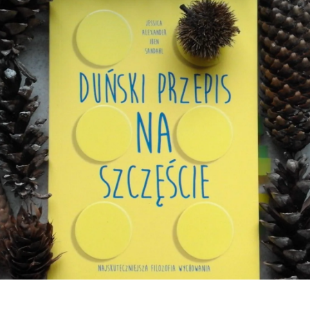
Kna
L
Pa
fi
we
Wy
Ja
w