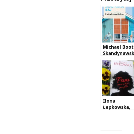
Michael Boot
Skandynawsk
raj. O ludziac
prawie
idealnych
Ilona
Łepkowska,
Pani mnie z
kimś pomylił