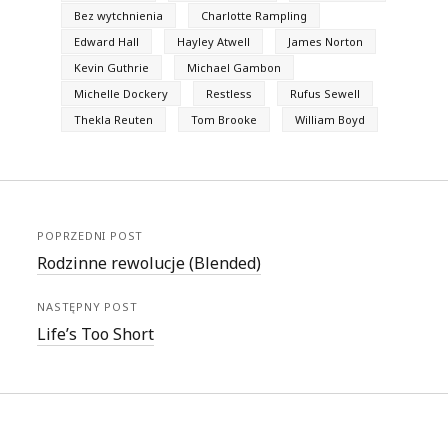
Bez wytchnienia
Charlotte Rampling
Edward Hall
Hayley Atwell
James Norton
Kevin Guthrie
Michael Gambon
Michelle Dockery
Restless
Rufus Sewell
Thekla Reuten
Tom Brooke
William Boyd
POPRZEDNI POST
Rodzinne rewolucje (Blended)
NASTĘPNY POST
Life’s Too Short