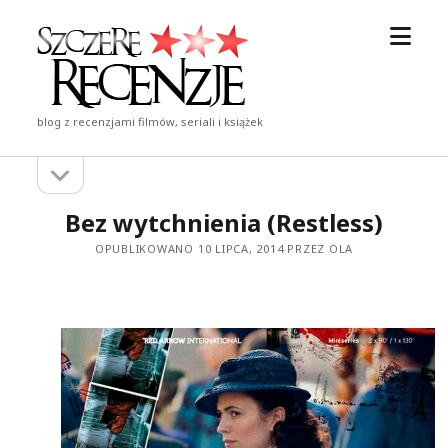
otwór
Szczere
menu
Recenzje
blog z recenzjami filmów, seriali i książek
otwórz
Pasek
pasek
boczny
boczny
Bez wytchnienia (Restless)
OPUBLIKOWANO 10 LIPCA, 2014 PRZEZ OLA