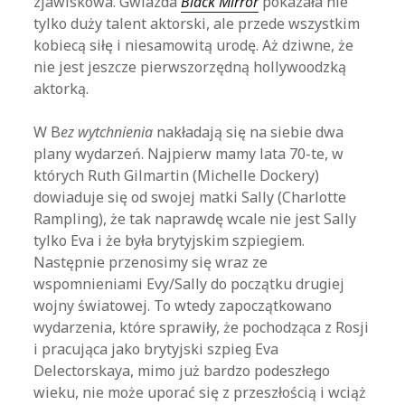
zjawiskowa. Gwiazda
Black Mirror
pokazała nie
tylko duży talent aktorski, ale przede wszystkim
kobiecą siłę i niesamowitą urodę. Aż dziwne, że
nie jest jeszcze pierwszorzędną hollywoodzką
aktorką.
W B
ez wytchnienia
nakładają się na siebie dwa
plany wydarzeń. Najpierw mamy lata 70-te, w
których Ruth Gilmartin (Michelle Dockery)
dowiaduje się od swojej matki Sally (Charlotte
Rampling), że tak naprawdę wcale nie jest Sally
tylko Eva i że była brytyjskim szpiegiem.
Następnie przenosimy się wraz ze
wspomnieniami Evy/Sally do początku drugiej
wojny światowej. To wtedy zapoczątkowano
wydarzenia, które sprawiły, że pochodząca z Rosji
i pracująca jako brytyjski szpieg Eva
Delectorskaya, mimo już bardzo podeszłego
wieku, nie może uporać się z przeszłością i wciąż