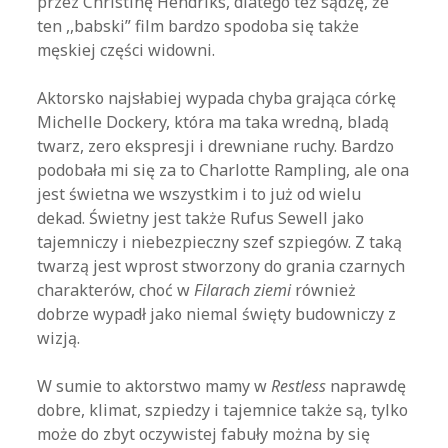
przez Christinę Hendriks, dlatego też sądzę, że
ten ,,babski” film bardzo spodoba się także
męskiej części widowni.
Aktorsko najsłabiej wypada chyba grająca córkę
Michelle Dockery, która ma taka wredną, bladą
twarz, zero ekspresji i drewniane ruchy. Bardzo
podobała mi się za to Charlotte Rampling, ale ona
jest świetna we wszystkim i to już od wielu
dekad. Świetny jest także Rufus Sewell jako
tajemniczy i niebezpieczny szef szpiegów. Z taką
twarzą jest wprost stworzony do grania czarnych
charakterów, choć w
Filarach ziemi
również
dobrze wypadł jako niemal święty budowniczy z
wizją.
W sumie to aktorstwo mamy w
Restless
naprawdę
dobre, klimat, szpiedzy i tajemnice także są, tylko
może do zbyt oczywistej fabuły można by się