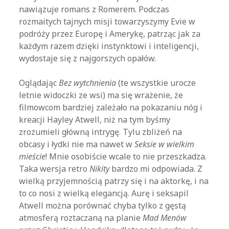
nawiązuje romans z Romerem. Podczas
rozmaitych tajnych misji towarzyszymy Evie w
podróży przez Europę i Amerykę, patrząc jak za
każdym razem dzięki instynktowi i inteligencji,
wydostaje się z najgorszych opałów.
Oglądając
Bez wytchnienia
(te wszystkie urocze
letnie widoczki ze wsi) ma się wrażenie, że
filmowcom bardziej zależało na pokazaniu nóg i
kreacji Hayley Atwell, niż na tym byśmy
zrozumieli główną intrygę. Tylu zbliżeń na
obcasy i łydki nie ma nawet w
Seksie w wielkim
mieście
! Mnie osobiście wcale to nie przeszkadza.
Taka wersja retro
Nikity
bardzo mi odpowiada. Z
wielką przyjemnością patrzy się i na aktorkę, i na
to co nosi z wielką elegancją. Aurę i seksapil
Atwell można porównać chyba tylko z gęstą
atmosferą roztaczaną na planie
Mad Menów