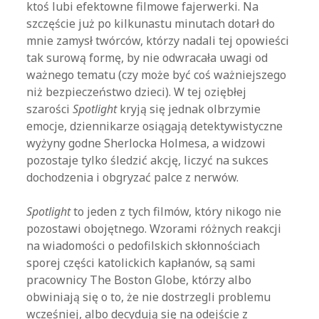
ktoś lubi efektowne filmowe fajerwerki. Na
szczęście już po kilkunastu minutach dotarł do
mnie zamysł twórców, którzy nadali tej opowieści
tak surową formę, by nie odwracała uwagi od
ważnego tematu (czy może być coś ważniejszego
niż bezpieczeństwo dzieci). W tej oziębłej
szarości
Spotlight
kryją się jednak olbrzymie
emocje, dziennikarze osiągają detektywistyczne
wyżyny godne Sherlocka Holmesa, a widzowi
pozostaje tylko śledzić akcję, liczyć na sukces
dochodzenia i obgryzać palce z nerwów.
Spotlight
to jeden z tych filmów, który nikogo nie
pozostawi obojętnego. Wzorami różnych reakcji
na wiadomości o pedofilskich skłonnościach
sporej części katolickich kapłanów, są sami
pracownicy The Boston Globe, którzy albo
obwiniają się o to, że nie dostrzegli problemu
wcześniej, albo decydują się na odejście z