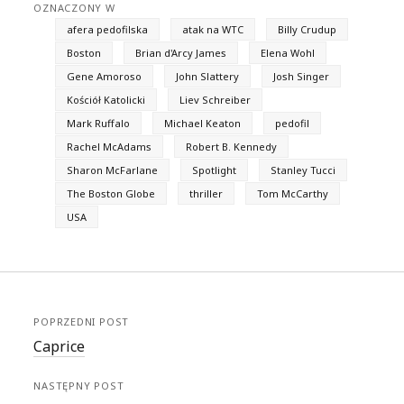
OZNACZONY W
afera pedofilska
atak na WTC
Billy Crudup
Boston
Brian d'Arcy James
Elena Wohl
Gene Amoroso
John Slattery
Josh Singer
Kościół Katolicki
Liev Schreiber
Mark Ruffalo
Michael Keaton
pedofil
Rachel McAdams
Robert B. Kennedy
Sharon McFarlane
Spotlight
Stanley Tucci
The Boston Globe
thriller
Tom McCarthy
USA
POPRZEDNI POST
Caprice
NASTĘPNY POST