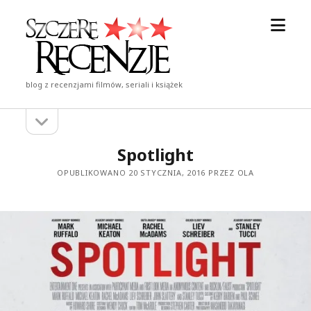
otwór
Szczere
menu
Recenzje
blog z recenzjami filmów, seriali i książek
otwórz
Pasek
pasek
boczny
boczny
Spotlight
OPUBLIKOWANO 20 STYCZNIA, 2016 PRZEZ OLA