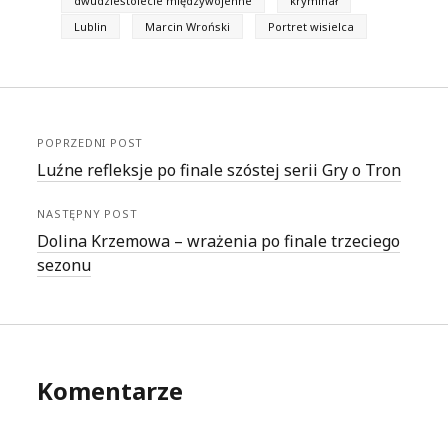
dwudziestolecie międzywojenne
kryminał
Lublin
Marcin Wroński
Portret wisielca
POPRZEDNI POST
Luźne refleksje po finale szóstej serii Gry o Tron
NASTĘPNY POST
Dolina Krzemowa – wrażenia po finale trzeciego
sezonu
Komentarze