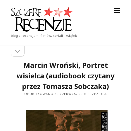
otwór
Szczere
menu
Recenzje
blog z recenzjami filmów, seriali i książek
otwórz
Pasek
pasek
boczny
boczny
Marcin Wroński, Portret
wisielca (audiobook czytany
przez Tomasza Sobczaka)
OPUBLIKOWANO 30 CZERWCA, 2016 PRZEZ OLA