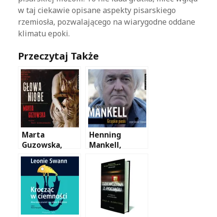
w taj ciekawie opisane aspekty pisarskiego
rzemiosła, pozwalającego na wiarygodne oddane
klimatu epoki.
Przeczytaj Także
Marta
Henning
Guzowska,
Mankell,
Głowa Niobe
Grząskie piaski
(audiobook
czytany przez
Rocha
Siemianowskie
go)