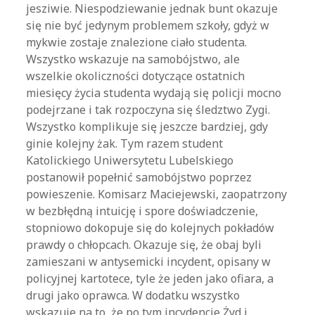
jesziwie. Niespodziewanie jednak bunt okazuje
się nie być jedynym problemem szkoły, gdyż w
mykwie zostaje znalezione ciało studenta.
Wszystko wskazuje na samobójstwo, ale
wszelkie okoliczności dotyczące ostatnich
miesięcy życia studenta wydają się policji mocno
podejrzane i tak rozpoczyna się śledztwo Zygi.
Wszystko komplikuje się jeszcze bardziej, gdy
ginie kolejny żak. Tym razem student
Katolickiego Uniwersytetu Lubelskiego
postanowił popełnić samobójstwo poprzez
powieszenie. Komisarz Maciejewski, zaopatrzony
w bezbłędną intuicję i spore doświadczenie,
stopniowo dokopuje się do kolejnych pokładów
prawdy o chłopcach. Okazuje się, że obaj byli
zamieszani w antysemicki incydent, opisany w
policyjnej kartotece, tyle że jeden jako ofiara, a
drugi jako oprawca. W dodatku wszystko
wskazuje na to, że po tym incydencie Żyd i