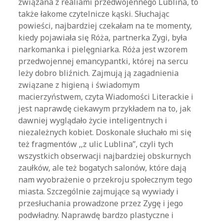
związana z realiami przedwojennego Lublina, to
także łakome czytelnicze kąski. Słuchając
powieści, najbardziej czekałam na te momenty,
kiedy pojawiała się Róża, partnerka Zygi, była
narkomanka i pielęgniarka. Róża jest wzorem
przedwojennej emancypantki, której na sercu
leży dobro bliźnich. Zajmują ją zagadnienia
związane z higieną i świadomym
macierzyństwem, czyta Wiadomości Literackie i
jest naprawdę ciekawym przykładem na to, jak
dawniej wyglądało życie inteligentnych i
niezależnych kobiet. Doskonale słuchało mi się
też fragmentów ,,z ulic Lublina”, czyli tych
wszystkich obserwacji najbardziej obskurnych
zaułków, ale też bogatych salonów, które dają
nam wyobrażenie o przekroju społecznym tego
miasta. Szczególnie zajmujące są wywiady i
przesłuchania prowadzone przez Zygę i jego
podwładny. Naprawdę bardzo plastyczne i