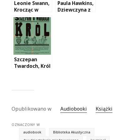
Leonie Swann,
Paula Hawkins,
Krocząc w
Dziewczyna z
ciemności
pociągu
(audiobook
(audiobook
czytany przez
czytany przez
Marcina
Karolinę
Popczyńskiego
Gruszkę)
)
Szczepan
Twardoch, Król
(Audiobook
czytany przez
Macieja
Stuhra)
Opublikowano w
Audiobooki
Książki
OZNACZONY W
audiobook
Biblioteka Akustyczna