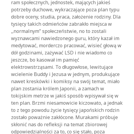
ram społecznych, jednostek, mających jakieś
potrzeby duchowe, wykraczające poza plan typu
dobre oceny, studia, praca, założenie rodziny. Dla
tysięcy takich odmieńców zabrakło miejsca w
,,normalnym” społeczeństwie, no to zostali
wyznawcami nawiedzonego guru, który kazał im
medytować, morderczo pracować, wisieć głową w
dół godzinami, zażywać LSD i nie wiadomo co
jeszcze, bo kasował im pamięć
elektrowstrząsami. To długowłose, lewitujące
wcielenie Buddy i Jezusa w jednym, produkujące
nawet kreskówki i komiksy na swój temat, miało
plan zostania królem Japonii, a zamach w
tokijskim metrze w jakiś sposób wpisywał się w
ten plan. Brzmi niesamowicie kiczowato, a jednak
to z tego powodu życie tysięcy japońskich rodzin
zostało poważnie zakłócone. Murakami próbuje
skłonić nas do refleksji na temat zbiorowej
odpowiedzialności za to, co się stało, poza