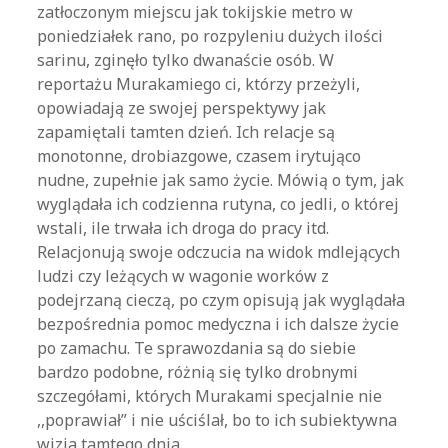
zatłoczonym miejscu jak tokijskie metro w
poniedziałek rano, po rozpyleniu dużych ilości
sarinu, zginęło tylko dwanaście osób. W
reportażu Murakamiego ci, którzy przeżyli,
opowiadają ze swojej perspektywy jak
zapamiętali tamten dzień. Ich relacje są
monotonne, drobiazgowe, czasem irytująco
nudne, zupełnie jak samo życie. Mówią o tym, jak
wyglądała ich codzienna rutyna, co jedli, o której
wstali, ile trwała ich droga do pracy itd.
Relacjonują swoje odczucia na widok mdlejących
ludzi czy leżących w wagonie worków z
podejrzaną cieczą, po czym opisują jak wyglądała
bezpośrednia pomoc medyczna i ich dalsze życie
po zamachu. Te sprawozdania są do siebie
bardzo podobne, różnią się tylko drobnymi
szczegółami, których Murakami specjalnie nie
,,poprawiał” i nie uściślał, bo to ich subiektywna
wizja tamtego dnia.