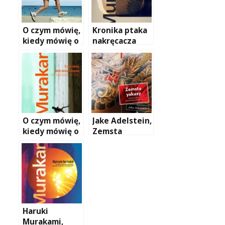
O czym mówię,
Kronika ptaka
kiedy mówię o
nakręcacza
blogowaniu,
czyli ile
zawdzięczam
Murakamiemu
O czym mówię,
Jake Adelstein,
kiedy mówię o
Zemsta
bieganiu
yakuzy.
Mroczne kulisy
japońskiego
półświatka
Haruki
Murakami,