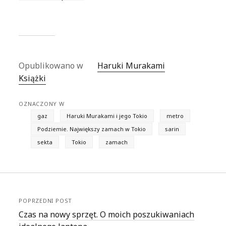
Mężczyźni bez
kobiet
Opublikowano w
Haruki Murakami
Książki
OZNACZONY W
gaz
Haruki Murakami i jego Tokio
metro
Podziemie. Największy zamach w Tokio
sarin
sekta
Tokio
zamach
POPRZEDNI POST
Czas na nowy sprzęt. O moich poszukiwaniach