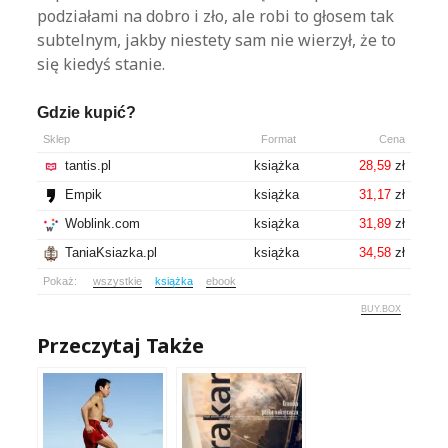
podziałami na dobro i zło, ale robi to głosem tak
subtelnym, jakby niestety sam nie wierzył, że to
się kiedyś stanie.
Gdzie kupić?
Sklep
Format
Cena
tantis.pl
książka
28,59
zł
Empik
książka
31,17
zł
Woblink.com
książka
31,89
zł
TaniaKsiazka.pl
książka
34,58
zł
Pokaż:
wszystkie
książka
ebook
BUY.BOX
Przeczytaj Także