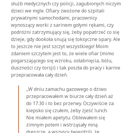
służb medycznych czy policji, zagubionych niczym
dzieci we mgle. Ofiary zwożone do szpitali
prywatnymi samochodami, pracownicy
wynoszący worki z sarinem gołymi rękami, czy
podróżni zatrzymujący się, żeby popatrzeć co się
dzieje, gdy dookoła snują się toksyczne opary. Ale
to jeszcze nie jest szczyt wszystkiego! Moim
zdaniem szczytem jest to, że wiele ofiar (mimo
pogarszającego się wzroku, osłabnięcia, bólu,
duszności czy torsji) i tak poszła do pracy i karnie
przepracowała cały dzień.
,,W dniu zamachu gazowego o dziwo
przepracowałem w biurze cały dzień aż
do 17.30 i to bez przerwy. Oczywiście za
kiepsko się czułem, żeby zjeść lunch.
Nie miałem apetytu. Oblewałem się
zimnym potem i wstrząsały mną
dreszcze, a wszyscy twierdzili, że