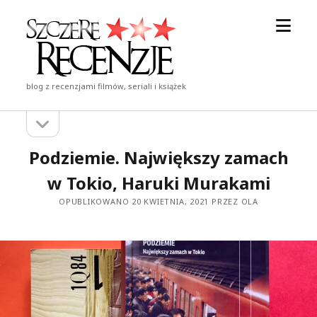
otwór
Szczere
menu
Recenzje
blog z recenzjami filmów, seriali i książek
otwórz
Pasek
pasek
boczny
boczny
Podziemie. Największy zamach
w Tokio, Haruki Murakami
OPUBLIKOWANO 20 KWIETNIA, 2021 PRZEZ OLA