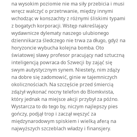
na wysokim poziomie nie ma siły przebicia i musi
wręcz walczyć o przetrwanie, między innymi
wchodząc w konszachty z różnymi śliskimi typami
z bogatych korporacji. Wstęp nakreślający
wydawnicze dylematy naszego ulubionego
dziennikarza śledczego nie trwa za długo, gdyż na
horyzoncie wybucha kolejna bomba. Oto
światowej sławy profesor pracujący nad sztuczną
inteligencją powraca do Szwecji by zająć się
swym autystycznym synem. Niestety, nim zdąży
na dobre się zadomowić, ginie w tajemniczych
okolicznościach. Na szczęście przed śmiercią
zdążył wykonać nocny telefon do Blomkvista,
który jednak na miejsce akcji przybył za późno.
Wystarcza to do tego by, niczym najlepszy pies
gończy, podjął trop i zaczął węszyć za
międzynarodowym spiskiem i wielką aferą na
najwyższych szczeblach władzy i finansjery.