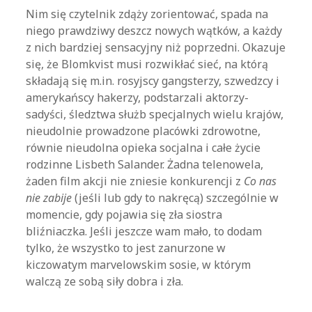
Nim się czytelnik zdąży zorientować, spada na
niego prawdziwy deszcz nowych wątków, a każdy
z nich bardziej sensacyjny niż poprzedni. Okazuje
się, że Blomkvist musi rozwikłać sieć, na którą
składają się m.in. rosyjscy gangsterzy, szwedzcy i
amerykańscy hakerzy, podstarzali aktorzy-
sadyści, śledztwa służb specjalnych wielu krajów,
nieudolnie prowadzone placówki zdrowotne,
równie nieudolna opieka socjalna i całe życie
rodzinne Lisbeth Salander. Żadna telenowela,
żaden film akcji nie zniesie konkurencji z
Co nas
nie zabije
(jeśli lub gdy to nakręcą) szczególnie w
momencie, gdy pojawia się zła siostra
bliźniaczka. Jeśli jeszcze wam mało, to dodam
tylko, że wszystko to jest zanurzone w
kiczowatym marvelowskim sosie, w którym
walczą ze sobą siły dobra i zła.