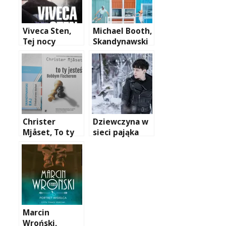
Viveca Sten,
Michael Booth,
Tej nocy
Skandynawski
umrzesz
raj. O ludziach
prawie
idealnych
Christer
Dziewczyna w
Mjåset, To ty
sieci pająka
jesteś Bobbym
Fischerem
Marcin
Wroński,