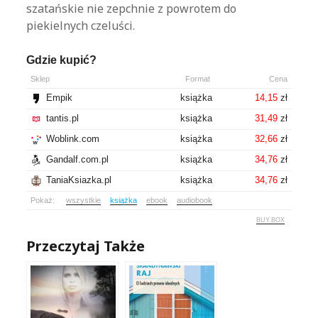
szatańskie nie zepchnie z powrotem do
piekielnych czeluści.
Gdzie kupić?
Sklep
Format
Cena
Empik
książka
14,15
zł
tantis.pl
książka
31,49
zł
Woblink.com
książka
32,66
zł
Gandalf.com.pl
książka
34,76
zł
TaniaKsiazka.pl
książka
34,76
zł
Pokaż:
wszystkie
książka
ebook
audiobook
BUY.BOX
Przeczytaj Także