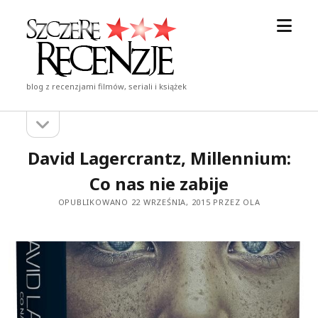
otwór
Szczere
menu
Recenzje
blog z recenzjami filmów, seriali i książek
otwórz
Pasek
pasek
boczny
boczny
David Lagercrantz, Millennium:
Co nas nie zabije
OPUBLIKOWANO 22 WRZEŚNIA, 2015 PRZEZ OLA