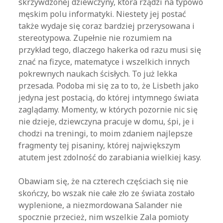
skrzywdzonej dziewczyny, która rządzi na typowo
męskim polu informatyki. Niestety jej postać
także wydaje się coraz bardziej przerysowana i
stereotypowa. Zupełnie nie rozumiem na
przykład tego, dlaczego hakerka od razu musi się
znać na fizyce, matematyce i wszelkich innych
pokrewnych naukach ścisłych. To już lekka
przesada. Podoba mi się za to to, że Lisbeth jako
jedyna jest postacią, do której intymnego świata
zaglądamy. Momenty, w których pozornie nic się
nie dzieje, dziewczyna pracuje w domu, śpi, je i
chodzi na treningi, to moim zdaniem najlepsze
fragmenty tej pisaniny, której największym
atutem jest zdolność do zarabiania wielkiej kasy.
Obawiam się, że na czterech częściach się nie
skończy, bo wszak nie całe zło ze świata zostało
wyplenione, a niezmordowana Salander nie
spocznie przecież, nim wszelkie Zala pomioty