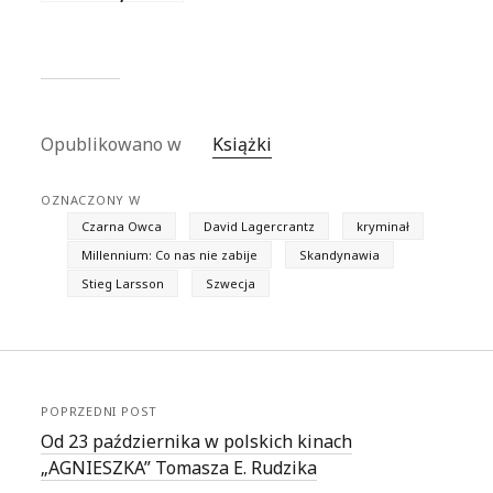
Portret
wisielca
(audiobook
czytany przez
Tomasza
Sobczaka)
Opublikowano w
Książki
OZNACZONY W
Czarna Owca
David Lagercrantz
kryminał
Millennium: Co nas nie zabije
Skandynawia
Stieg Larsson
Szwecja
POPRZEDNI POST
Od 23 października w polskich kinach
„AGNIESZKA” Tomasza E. Rudzika