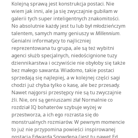
Kolejną sprawą jest konstrukcja postaci. Nie
wiem jak inni, ale ja się zwyczajnie gubiłam w
galerii tych super inteligentnych znakomitości.
No absolutnie każdy jest tu lub był młodzieńczym
talentem, samych mamy geniuszy w
Millennium
.
Genialni informatycy to najliczniej
reprezentowana tu grupa, ale są też wybitni
agenci służb specjalnych, niedoścignione tuzy
dziennikarstwa i oczywiście nie obyłoby się także
bez małego sawanta. Wiadomo, takie postaci
sprzedają się najlepiej, a w kolejnej części sagi
chodzi już chyba tylko o kasę, ale bez przesady.
Nawet najgorsi przestępcy nie są tu zwyczajnie
źli. Nie, oni są geniuszami zła! Normalnie co
rozdział IQ bohaterów szybuje wyżej w
przestworza, a ich ego rozrasta się do
monstrualnych rozmiarów. W pewnym momencie
to już nie przypomina powieści inspirowanej
postacią Edwarda Snowdena (jest tu nawet Ed