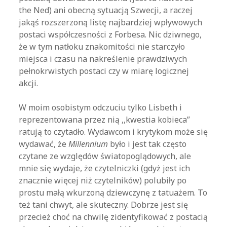
the Ned) ani obecną sytuacją Szwecji, a raczej
jakąś rozszerzoną listę najbardziej wpływowych
postaci współczesności z Forbesa. Nic dziwnego,
że w tym natłoku znakomitości nie starczyło
miejsca i czasu na nakreślenie prawdziwych
pełnokrwistych postaci czy w miarę logicznej
akcji.
W moim osobistym odczuciu tylko Lisbeth i
reprezentowana przez nią ,,kwestia kobieca”
ratują to czytadło. Wydawcom i krytykom może się
wydawać, że
Millennium
było i jest tak często
czytane ze względów światopoglądowych, ale
mnie się wydaje, że czytelniczki (gdyż jest ich
znacznie więcej niż czytelników) polubiły po
prostu małą wkurzoną dziewczynę z tatuażem. To
też tani chwyt, ale skuteczny. Dobrze jest się
przecież choć na chwilę zidentyfikować z postacią