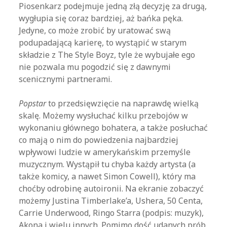
Piosenkarz podejmuje jedną złą decyzję za drugą,
wygłupia się coraz bardziej, aż bańka pęka.
Jedyne, co może zrobić by uratować swą
podupadającą karierę, to wystąpić w starym
składzie z The Style Boyz, tyle że wybujałe ego
nie pozwala mu pogodzić się z dawnymi
scenicznymi partnerami.
Popstar
to przedsięwzięcie na naprawdę wielką
skalę. Możemy wysłuchać kilku przebojów w
wykonaniu głównego bohatera, a także posłuchać
co mają o nim do powiedzenia najbardziej
wpływowi ludzie w amerykańskim przemyśle
muzycznym. Wystąpił tu chyba każdy artysta (a
także komicy, a nawet Simon Cowell), który ma
choćby odrobinę autoironii. Na ekranie zobaczyć
możemy Justina Timberlake’a, Ushera, 50 Centa,
Carrie Underwood, Ringo Starra (podpis: muzyk),
Akona i wielu innych. Pomimo dość udanych prób