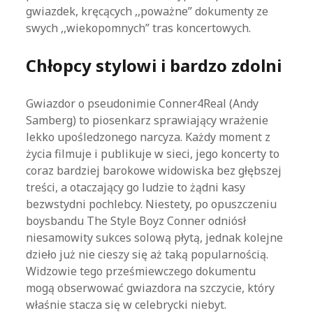
gwiazdek, kręcących ,,poważne” dokumenty ze
swych ,,wiekopomnych” tras koncertowych.
Chłopcy stylowi i bardzo zdolni
Gwiazdor o pseudonimie Conner4Real (Andy
Samberg) to piosenkarz sprawiający wrażenie
lekko upośledzonego narcyza. Każdy moment z
życia filmuje i publikuje w sieci, jego koncerty to
coraz bardziej barokowe widowiska bez głębszej
treści, a otaczający go ludzie to żądni kasy
bezwstydni pochlebcy. Niestety, po opuszczeniu
boysbandu The Style Boyz Conner odniósł
niesamowity sukces solową płytą, jednak kolejne
dzieło już nie cieszy się aż taką popularnością.
Widzowie tego prześmiewczego dokumentu
mogą obserwować gwiazdora na szczycie, który
właśnie stacza się w celebrycki niebyt.