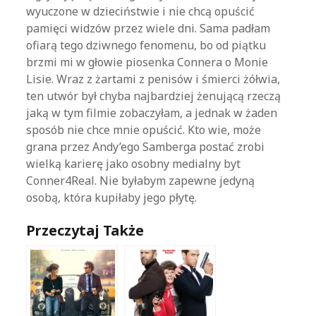
wyuczone w dzieciństwie i nie chcą opuścić
pamięci widzów przez wiele dni. Sama padłam
ofiarą tego dziwnego fenomenu, bo od piątku
brzmi mi w głowie piosenka Connera o Monie
Lisie. Wraz z żartami z penisów i śmierci żółwia,
ten utwór był chyba najbardziej żenującą rzeczą
jaką w tym filmie zobaczyłam, a jednak w żaden
sposób nie chce mnie opuścić. Kto wie, może
grana przez Andy’ego Samberga postać zrobi
wielką karierę jako osobny medialny byt
Conner4Real. Nie byłabym zapewne jedyną
osobą, która kupiłaby jego płytę.
Przeczytaj Także