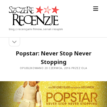
otwór
Szczere
menu
Recenzje
blog z recenzjami filmów, seriali i książek
otwórz
Pasek
pasek
boczny
boczny
Popstar: Never Stop Never
Stopping
OPUBLIKOWANO 20 CZERWCA, 2016 PRZEZ OLA