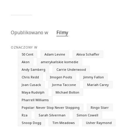
Opublikowano w
Filmy
OZNACZONY W
50 Cent
Adam Levine
Akiva Schaffer
Akon
amerykańskie komedie
Andy Samberg
Carrie Underwood
Chris Redd
Imogen Poots
Jimmy Fallon
Joan Cusack
Jorma Taccone
Mariah Carey
Maya Rudolph
Michael Bolton
Pharrell Williams
Popstar: Never Stop Never Stopping
Ringo Starr
Rza
Sarah Silverman
Simon Cowell
Snoop Dogg
Tim Meadows
Usher Raymond