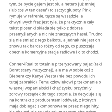
tym, że bycie gejem jest ok, a hetero już mniej
(lub coś w ten deseń) to szczyt głupoty. Pink
rymuje w refrenie, tęcze są wszędzie, a
chwytliwych fraz jest tyle, że praktycznie cały
tekst piosenki składa się tylko z dobrze
przemyślanych a nic nie znaczących haseł. Trudno
się nie śmiać z tego bełkotu, a jednak nie jest on
znowu tak bardzo różny od tego, co puszczają
obecnie komercyjne stacje radiowe i o to chodzi.
Conner4Real to totalnie przerysowany pajac (taki
Borat sceny muzycznej), ale ma w sobie coś z
Biebera czy Kanye Westa (nie bez powodu ich
tutaj zabrakło). Temu człowiekowi przekonanie o
własnej wspaniałości i chęć zysku przyćmiły
zdrowy rozsądek do tego stopnia, że decyduje się
na kontrakt z producentem lodówek, z których
mają dobiegać skomponowane przez niego hity.