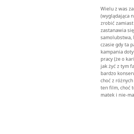
Wielu z was z
(wyglądająca na
zrobić zamiast
zastanawia się
samolubstwa, b
czasie gdy ta p
kampania dotyk
pracy (że o ka
jak żyć z tym
bardzo konser
choć z różnyc
ten film, choć
matek i nie-ma