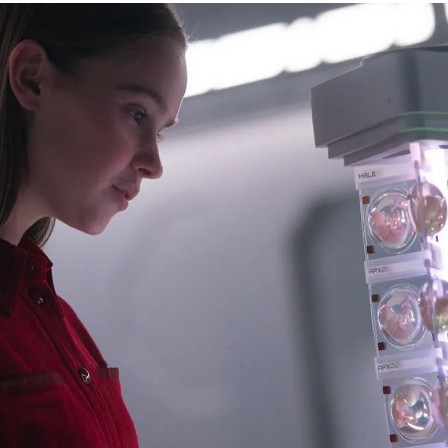
kryminał
komedie
komedie romantyczne
Knausgård
Netflix
Londyn
Nowy Jork
narkotyki
science-
Paryż
sci-fi
polskie filmy
PRL
fiction
USA
thriller
serial BBC
Warszawa
Wydawnictwo Muza
weganizm
Wydawnictwo Uniwersytetu
XIX
Jagiellońskiego
Wydawnictwo Znak
wiek
XX wiek
XVIII wiek