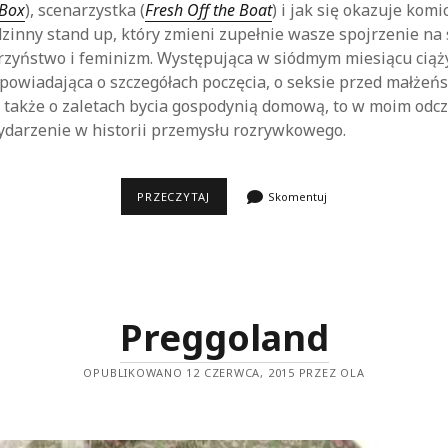
 Box
), scenarzystka (
Fresh Off the Boat
) i jak się okazuje komi
zinny stand up, który zmieni zupełnie wasze spojrzenie na s
erzyństwo i feminizm. Występująca w siódmym miesiącu cią
owiadająca o szczegółach poczęcia, o seksie przed małżeń
 także o zaletach bycia gospodynią domową, to w moim odc
darzenie w historii przemysłu rozrywkowego.
ALI
PRZECZYTAJ
Skomentuj
WONG:
BABY
COBRA
Preggoland
OPUBLIKOWANO 12 CZERWCA, 2015 PRZEZ OLA