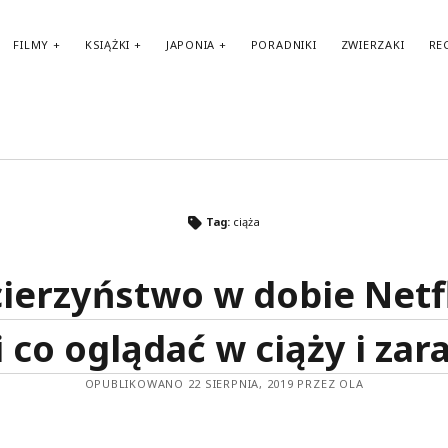
FILMY
KSIĄŻKI
JAPONIA
PORADNIKI
ZWIERZAKI
RE
TAGI
Tag:
ciąża
amerykańskie filmy
amerykańskie komedie
Anglia
audiobook
BBC
ierzyństwo w dobie Netfl
amerykańskie seriale
Biblioteka Akustyczna
Benedict Cumberbatch
Berlin
brytyjskie seriale
biografie
i co oglądać w ciąży i zar
Fantasy
Francja
filmy biograficzne
francuskie filmy
OPUBLIKOWANO 22 SIERPNIA, 2019 PRZEZ OLA
francuskie komedie
Haruki Murakami
Japonia
HBO
II wojna światowa
horror
Karl Ove