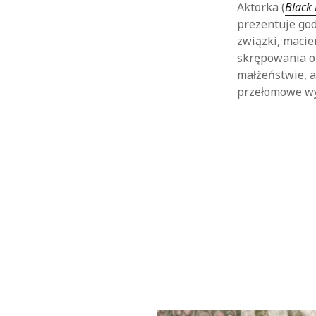
Aktorka (
Black
prezentuje god
związki, maci
skrępowania op
małżeństwie, a
przełomowe wy