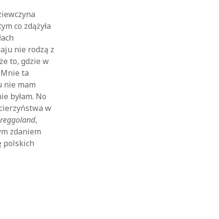
dziewczyna
tym co zdążyła
łach
aju nie rodzą z
że to, gdzie w
 Mnie ta
ku nie mam
nie byłam. No
acierzyństwa w
reggoland
,
nym zdaniem
ę polskich