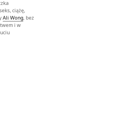
czka
eks, ciążę,
ży
Ali Wong
, bez
stwem i w
zuciu