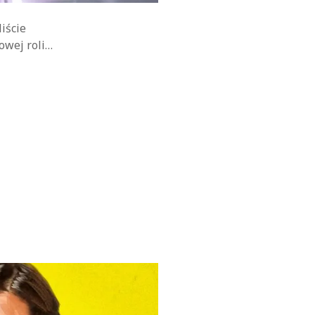
iście
owej roli…