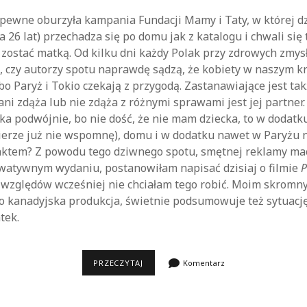
apewne oburzyła kampania Fundacji Mamy i Taty, w której 
 26 lat) przechadza się po domu jak z katalogu i chwali się 
 zostać matką. Od kilku dni każdy Polak przy zdrowych zmys
, czy autorzy spotu naprawdę sądzą, że kobiety w naszym kr
o Paryż i Tokio czekają z przygodą. Zastanawiające jest tak
ani zdąża lub nie zdąża z różnymi sprawami jest jej partner.
a podwójnie, bo nie dość, że nie mam dziecka, to w dodat
rierze już nie wspomnę), domu i w dodatku nawet w Paryżu 
 faktem? Z powodu tego dziwnego spotu, smętnej reklamy m
watywnym wydaniu, postanowiłam napisać dzisiaj o filmie
P
h względów wcześniej nie chciałam tego robić. Moim skrom
 to kanadyjska produkcja, świetnie podsumowuje też sytuacj
tek.
PREGGOLAND
PRZECZYTAJ
Komentarz