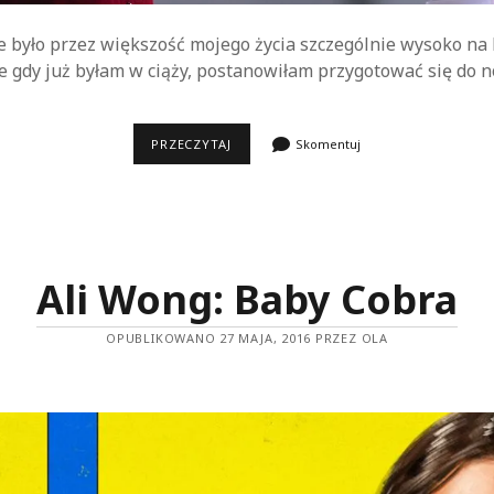
 było przez większość mojego życia szczególnie wysoko na l
le gdy już byłam w ciąży, postanowiłam przygotować się do n
MACIERZYŃSTWO
PRZECZYTAJ
Skomentuj
W
DOBIE
NETFLIXA,
CZYLI
CO
OGLĄDAĆ
W
CIĄŻY
Ali Wong: Baby Cobra
I
ZARAZ
PO
OPUBLIKOWANO 27 MAJA, 2016 PRZEZ OLA