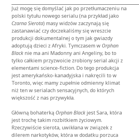
Już mogę się domyślać jak po przetłumaczeniu na
polski tytułu nowego serialu (na przykład jako
Czarna Sierota
) masy widzów zaczynają się
zastanawiać czy doczekaliśmy się wreszcie
produkcji dokumentalnej o tym jak gwiazdy
adoptują dzieci z Afryki. Tymczasem w
Orphan
Black
nie ma ani Madonny ani Angeliny, bo to
tylko całkiem przyzwoicie zrobiony serial akcji z
elementami science-fiction. Do tego produkcja
jest amerykańsko-kanadyjska i nakręcili to w
Toronto, więc mamy zupełnie odmienny klimat
niż ten w serialach sensacyjnych, do których
większość z nas przywykła.
Główną bohaterką
Orphan Black
jest Sara, która
jest trochę takim rozbitkiem życiowym.
Rzeczywiście sierota, uwikłana w związek z
dilerem narkotyków, która w dodatku porzuca