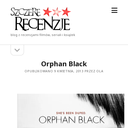
otwór
Szczere
menu
Recenzje
blog z recenzjami filmów, seriali i książek
otwórz
Pasek
pasek
boczny
boczny
Orphan Black
OPUBLIKOWANO 9 KWIETNIA, 2013 PRZEZ OLA