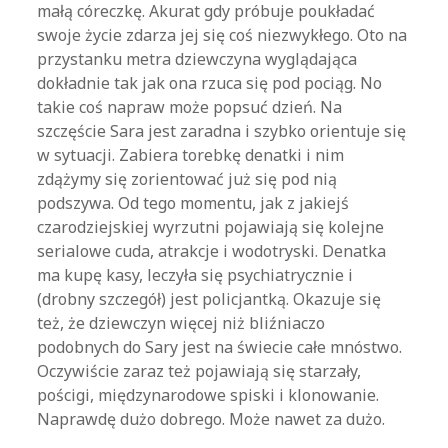
małą córeczkę. Akurat gdy próbuje poukładać
swoje życie zdarza jej się coś niezwykłego. Oto na
przystanku metra dziewczyna wyglądająca
dokładnie tak jak ona rzuca się pod pociąg. No
takie coś napraw może popsuć dzień. Na
szczęście Sara jest zaradna i szybko orientuje się
w sytuacji. Zabiera torebkę denatki i nim
zdążymy się zorientować już się pod nią
podszywa. Od tego momentu, jak z jakiejś
czarodziejskiej wyrzutni pojawiają się kolejne
serialowe cuda, atrakcje i wodotryski. Denatka
ma kupę kasy, leczyła się psychiatrycznie i
(drobny szczegół) jest policjantką. Okazuje się
też, że dziewczyn więcej niż bliźniaczo
podobnych do Sary jest na świecie całe mnóstwo.
Oczywiście zaraz też pojawiają się starzały,
pościgi, międzynarodowe spiski i klonowanie.
Naprawdę dużo dobrego. Może nawet za dużo.