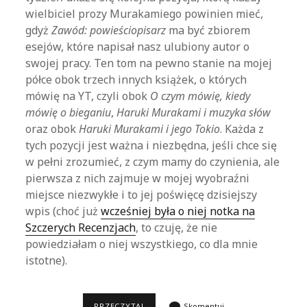
wielbiciel prozy Murakamiego powinien mieć,
gdyż
Zawód: powieściopisarz
ma być zbiorem
esejów, które napisał nasz ulubiony autor o
swojej pracy. Ten tom na pewno stanie na mojej
półce obok trzech innych książek, o których
mówię na YT, czyli obok
O czym mówię, kiedy
mówię o bieganiu
,
Haruki Murakami i muzyka słów
oraz obok
Haruki Murakami i jego Tokio
. Każda z
tych pozycji jest ważna i niezbędna, jeśli chce się
w pełni zrozumieć, z czym mamy do czynienia, ale
pierwsza z nich zajmuje w mojej wyobraźni
miejsce niezwykłe i to jej poświęcę dzisiejszy
wpis (choć już
wcześniej była o niej notka na
Szczerych Recenzjach
, to czuję, że nie
powiedziałam o niej wszystkiego, co dla mnie
istotne).
O
PRZECZYTAJ
Skomentuj