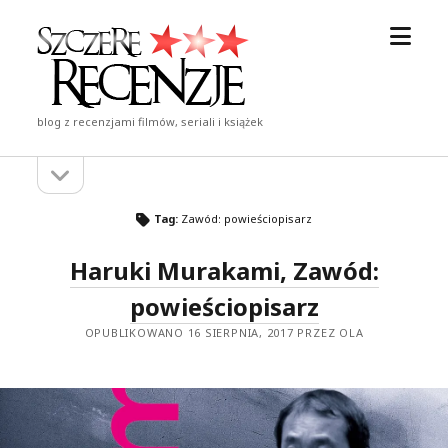
otwór
Szczere
menu
Recenzje
blog z recenzjami filmów, seriali i książek
otwórz
Pasek
pasek
boczny
boczny
Tag:
Zawód: powieściopisarz
Haruki Murakami, Zawód:
powieściopisarz
OPUBLIKOWANO 16 SIERPNIA, 2017 PRZEZ OLA