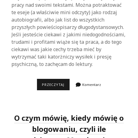
pracy nad swoimi tekstami. Można potraktować
te eseje (a właściwie mini odczyty) jako rodzaj
autobiografii, albo jak list do wszystkich
przyszłych powieściopisarzy długodystansowych.
Jeśli jesteście ciekawi z jakimi niedogodnościami,
trudami i profitami wiąże się ta praca, a do tego
ciekawi was jakie cechy trzeba mieć by
wytrzymać taki katorżniczy wysiłek i presję
psychiczną, to zachęcam do lektury.
HARUKI
PRZECZYTAJ
Komentarz
MURAKAMI,
ZAWÓD:
POWIEŚCIOPISARZ
O czym mówię, kiedy mówię o
blogowaniu, czyli ile