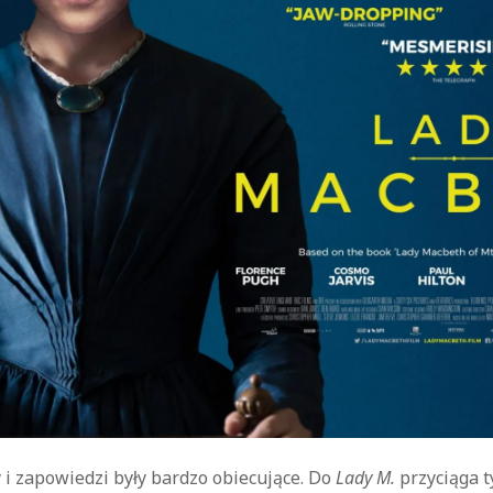
kryminał
komedie
komedie romantyczne
Knausgård
Netflix
Londyn
Nowy Jork
narkotyki
science-
Paryż
sci-fi
polskie filmy
PRL
fiction
USA
thriller
serial BBC
Warszawa
Wydawnictwo Muza
weganizm
Wydawnictwo Uniwersytetu
XIX
Jagiellońskiego
Wydawnictwo Znak
wiek
XX wiek
XVIII wiek
 i zapowiedzi były bardzo obiecujące. Do
Lady M.
przyciąga ty