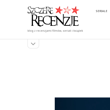
Szczere
SERIALE
Recenzje
blog z recenzjami filmów, seriali i książek
otwórz
Pasek
pasek
boczny
boczny