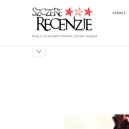
Szczere
SERIALE
Recenzje
blog z recenzjami filmów, seriali i książek
otwórz
Pasek
pasek
boczny
boczny