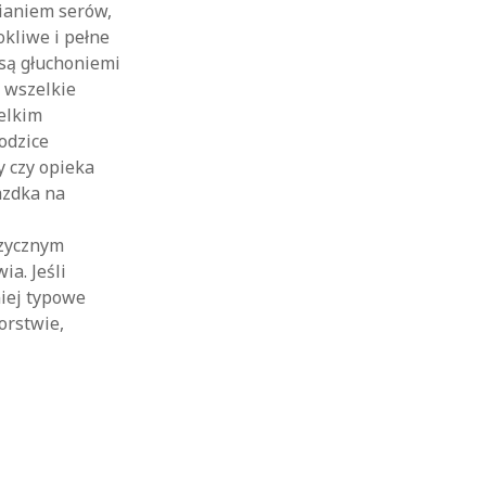
bianiem serów,
kliwe i pełne
 są głuchoniemi
a wszelkie
ielkim
rodzice
y czy opieka
azdka na
i
uzycznym
a. Jeśli
niej typowe
orstwie,