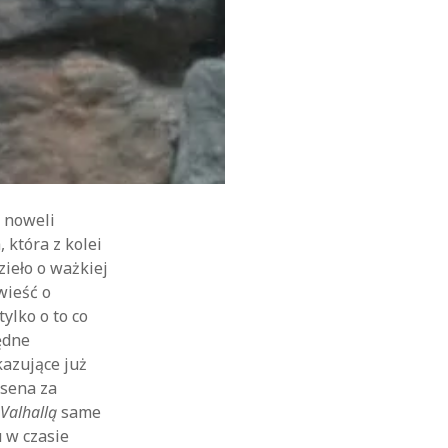
a noweli
 która z kolei
ieło o ważkiej
wieść o
ylko o to co
ędne
kazujące już
lsena za
z
Valhallą
same
u w czasie