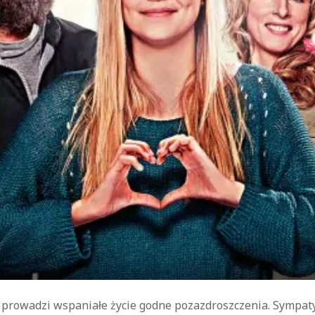
kryminał
komedie
komedie romantyczne
Knausgård
Netflix
Londyn
Nowy Jork
narkotyki
science-
Paryż
sci-fi
polskie filmy
PRL
fiction
USA
thriller
serial BBC
Warszawa
Wydawnictwo Muza
weganizm
Wydawnictwo Uniwersytetu
XIX
Jagiellońskiego
Wydawnictwo Znak
wiek
XX wiek
XVIII wiek
 prowadzi wspaniałe życie godne pozazdroszczenia. Sympaty