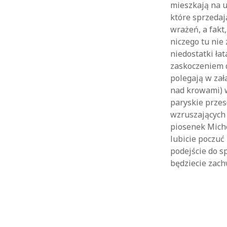
mieszkają na u
które sprzedaj
wrażeń, a fakt
niczego tu nie 
niedostatki ła
zaskoczeniem dl
polegają w zał
nad krowami) w
paryskie przes
wzruszających 
piosenek Miche
lubicie poczuć
podejście do s
będziecie zach