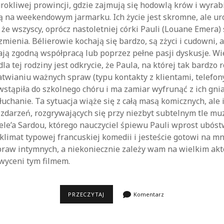
rokliwej prowincji, gdzie zajmują się hodowlą krów i wyra
ą na weekendowym jarmarku. Ich życie jest skromne, ale uro
, że wszyscy, oprócz nastoletniej córki Pauli (Louane Emera)
zmienia. Bélierowie kochają się bardzo, są zżyci i cudowni, 
tają zgodną współpracą lub poprzez pełne pasji dyskusje. W
a tej rodziny jest odkrycie, że Paula, na której tak bardzo 
atwianiu ważnych spraw (typu kontakty z klientami, telefon
stąpiła do szkolnego chóru i ma zamiar wyfrunąć z ich gni
łuchanie. Ta sytuacja wiąże się z całą masą komicznych, ale 
zdarzeń, rozgrywających się przy niezbyt subtelnym tle m
le’a Sardou, którego nauczyciel śpiewu Pauli wprost ubóstwi
 klimat typowej francuskiej komedii i jesteście gotowi na m
praw intymnych, a niekoniecznie zależy wam na wielkim akt
wyceni tym filmem.
ROZUMIEMY
PRZECZYTAJ
Komentarz
SIĘ
BEZ
SŁÓW