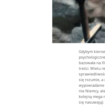
Gdybym kierowa
psychologiczne
bazowała na XV
treści. Wielu 
sprawiedliwości
się rozumie, a
wypowiadanie s
nie Niemcy, a
kolejną mega m
się nasuwają).