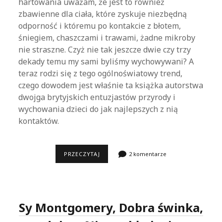
hartowania uważam, że jest to również
zbawienne dla ciała, które zyskuje niezbędną
odporność i któremu po kontakcie z błotem,
śniegiem, chaszczami i trawami, żadne mikroby
nie straszne. Czyż nie tak jeszcze dwie czy trzy
dekady temu my sami byliśmy wychowywani? A
teraz rodzi się z tego ogólnoświatowy trend,
czego dowodem jest właśnie ta książka autorstwa
dwojga brytyjskich entuzjastów przyrody i
wychowania dzieci do jak najlepszych z nią
kontaktów.
PETER
PRZECZYTAJ
2 komentarze
HOUGHTON
I
JANE
WORROL,
LEŚNA
SZKOŁA
Sy Montgomery, Dobra świnka,
DLA
KAŻDEGO.
ZAPRZYJAŹNIJ