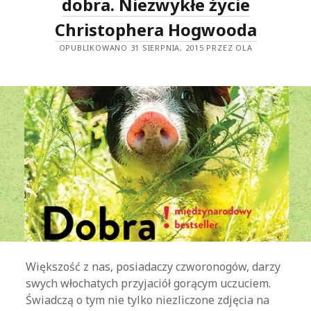
dobra. Niezwykłe życie
SIĘ
Z
Christophera Hogwooda
NATURĄ
OPUBLIKOWANO 31 SIERPNIA, 2015 PRZEZ OLA
Większość z nas, posiadaczy czworonogów, darzy
swych włochatych przyjaciół gorącym uczuciem.
Świadczą o tym nie tylko niezliczone zdjęcia na