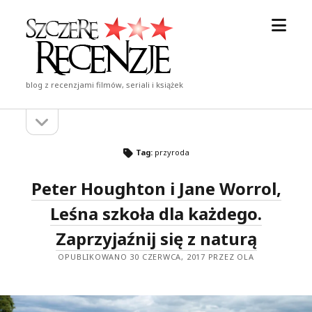
otwór
Szczere
menu
Recenzje
blog z recenzjami filmów, seriali i książek
otwórz
Pasek
pasek
boczny
boczny
Tag:
przyroda
Peter Houghton i Jane Worrol,
Leśna szkoła dla każdego.
Zaprzyjaźnij się z naturą
OPUBLIKOWANO 30 CZERWCA, 2017 PRZEZ OLA