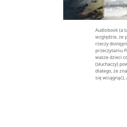
Audiobook (a t
względzie, że 
rzeczy dostępn
przeczytaniu
P
wasze dzieci c
(słuchaczy) po
dlatego, że zn
się wciągnąć), 