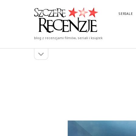
Szczere
SERIALE
Recenzje
blog z recenzjami filmów, seriali i książek
otwórz
Pasek
pasek
boczny
boczny