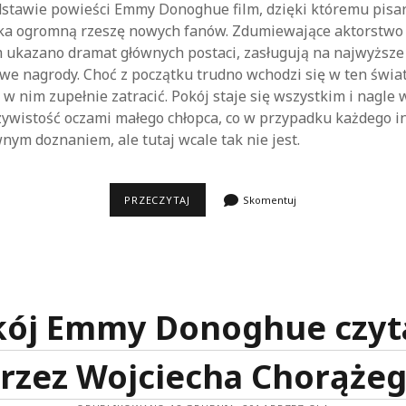
dstawie powieści Emmy Donoghue film, dzięki któremu pisa
ka ogromną rzeszę nowych fanów. Zdumiewające aktorstwo 
m ukazano dramat głównych postaci, zasługują na najwyższe
we nagrody. Choć z początku trudno wchodzi się w ten świat,
 w nim zupełnie zatracić. Pokój staje się wszystkim i nagle 
zywistość oczami małego chłopca, co w przypadku każdego i
nym doznaniem, ale tutaj wcale tak nie jest.
POKÓJ
PRZECZYTAJ
Skomentuj
kój Emmy Donoghue czyt
rzez Wojciecha Chorąże