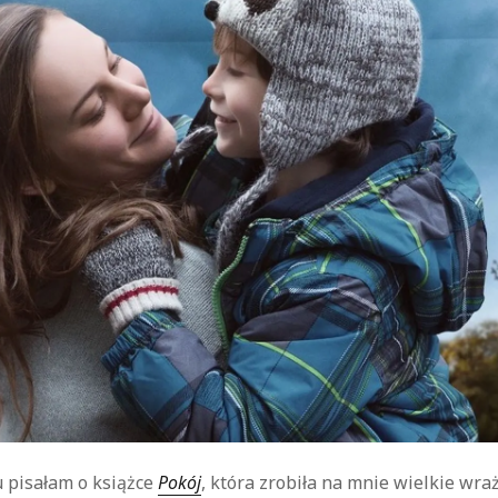
kryminał
komedie
komedie romantyczne
Knausgård
Netflix
Londyn
Nowy Jork
narkotyki
science-
Paryż
sci-fi
polskie filmy
PRL
fiction
USA
thriller
serial BBC
Warszawa
Wydawnictwo Muza
weganizm
Wydawnictwo Uniwersytetu
XIX
Jagiellońskiego
Wydawnictwo Znak
wiek
XX wiek
XVIII wiek
u pisałam o książce
Pokój
, która zrobiła na mnie wielkie wra