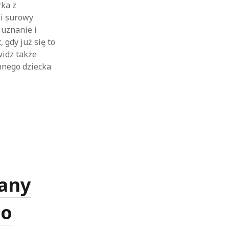
rka z
i surowy
 uznanie i
 gdy już się to
widz także
nnego dziecka
any
go