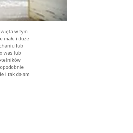
święta w tym
e małe i duże
uchaniu lub
ło was lub
zytelników
wdopodobnie
le i tak dałam