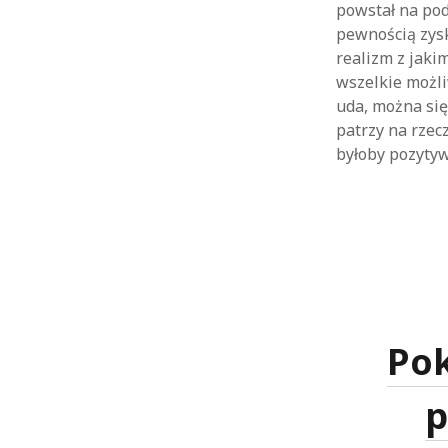
powstał na po
pewnością zys
realizm z jaki
wszelkie możli
uda, można się
patrzy na rzec
byłoby pozytyw
Po
p