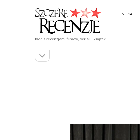
Szczere
SERIALE
Recenzje
blog z recenzjami filmów, seriali i książek
otwórz
Pasek
pasek
boczny
boczny