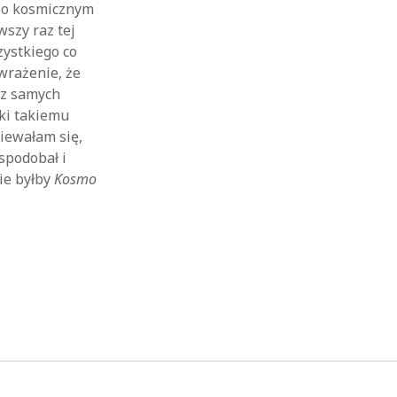
i o kosmicznym
szy raz tej
zystkiego co
rażenie, że
 z samych
ęki takiemu
ziewałam się,
spodobał i
ie byłby
Kosmo