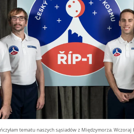
kryminał
komedie
komedie romantyczne
Knausgård
Netflix
Londyn
Nowy Jork
narkotyki
science-
Paryż
sci-fi
polskie filmy
PRL
fiction
USA
thriller
serial BBC
Warszawa
Wydawnictwo Muza
weganizm
Wydawnictwo Uniwersytetu
XIX
Jagiellońskiego
Wydawnictwo Znak
wiek
XX wiek
XVIII wiek
ończyłam tematu naszych sąsiadów z Międzymorza. Wczoraj 