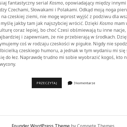
isiaj fantastyczny serial
Kosmo
, opowiadający między innym
zy Czechami, Słowakami i Polakami. Odkąd moją noga pierw
 na czeskiej ziemi, nie mogę wprost wyjść z podziwu dla ws
ż myślę jakby tam jak najszybciej wrócić. Dzięki
Kosmo
mam w
lturę coraz lepiej, bo choć Czesi obśmiewają tu inne nacje,
ajbardziej i zapewniam, że nie przebierają w środkach. Dzi
zymujemy coś w rodzaju czeskości w pigułce. Nigdy nie spod
lbicielką czeskiego humoru, a jednak w tym wydaniu mi się 
ę do łez. Naprawdę trudno mi sobie wyobrazić kogoś, kto n
hwycony.
KOSMO
PRZECZYTAJ
3 komentarze
Founder WordPress Theme
by Compete Themes.