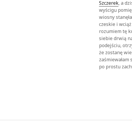
Szczerek
, a dz
wyścigu pomięd
wiosny stanęła
czeskie i wcią
rozumiem tę ku
siebie drwią n
podejściu, otr
że zostanę wie
zaśmiewałam si
po prostu zac