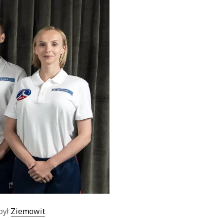
był
Ziemowit