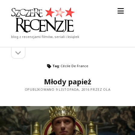
otwór
Szczere
menu
Recenzje
blog z recenzjami filmów, seriali i książek
otwórz
Pasek
pasek
boczny
boczny
Tag:
Cécile De France
Młody papież
OPUBLIKOWANO 9 LISTOPADA, 2016 PRZEZ OLA