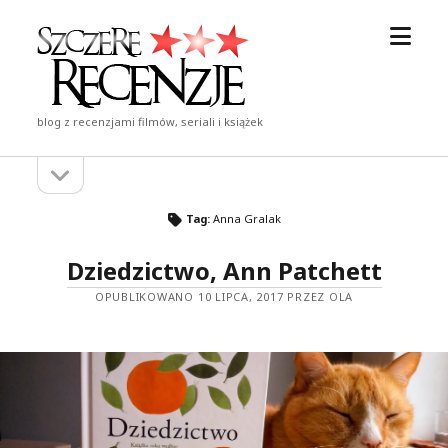
otwór
Szczere
menu
Recenzje
blog z recenzjami filmów, seriali i książek
otwórz
Pasek
pasek
boczny
boczny
Tag:
Anna Gralak
Dziedzictwo, Ann Patchett
OPUBLIKOWANO 10 LIPCA, 2017 PRZEZ OLA