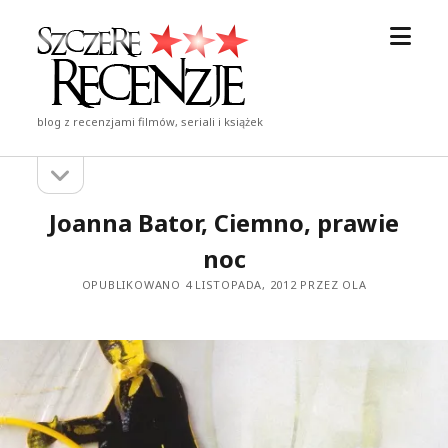
otwór
Szczere
menu
Recenzje
blog z recenzjami filmów, seriali i książek
otwórz
Pasek
pasek
boczny
boczny
Joanna Bator, Ciemno, prawie
noc
OPUBLIKOWANO 4 LISTOPADA, 2012 PRZEZ OLA