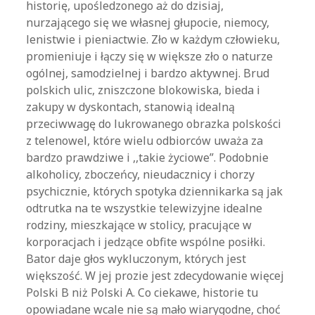
historię, upośledzonego aż do dzisiaj,
nurzającego się we własnej głupocie, niemocy,
lenistwie i pieniactwie. Zło w każdym człowieku,
promieniuje i łączy się w większe zło o naturze
ogólnej, samodzielnej i bardzo aktywnej. Brud
polskich ulic, zniszczone blokowiska, bieda i
zakupy w dyskontach, stanowią idealną
przeciwwagę do lukrowanego obrazka polskości
z telenowel, które wielu odbiorców uważa za
bardzo prawdziwe i ,,takie życiowe”. Podobnie
alkoholicy, zboczeńcy, nieudacznicy i chorzy
psychicznie, których spotyka dziennikarka są jak
odtrutka na te wszystkie telewizyjne idealne
rodziny, mieszkające w stolicy, pracujące w
korporacjach i jedzące obfite wspólne posiłki.
Bator daje głos wykluczonym, których jest
większość. W jej prozie jest zdecydowanie więcej
Polski B niż Polski A. Co ciekawe, historie tu
opowiadane wcale nie są mało wiarygodne, choć