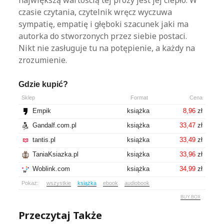
największą wartością tej prozy jest jej ciepło. W
czasie czytania, czytelnik wręcz wyczuwa
sympatię, empatię i głęboki szacunek jaki ma
autorka do stworzonych przez siebie postaci.
Nikt nie zasługuje tu na potępienie, a każdy na
zrozumienie.
Gdzie kupić?
Sklep
Format
Cena
Empik
książka
8,96
zł
Gandalf.com.pl
książka
33,47
zł
tantis.pl
książka
33,49
zł
TaniaKsiazka.pl
książka
33,96
zł
Woblink.com
książka
34,99
zł
Pokaż:
wszystkie
książka
ebook
audiobook
BUY.BOX
Przeczytaj Także