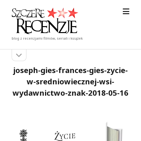
otwór
Szczere
menu
Recenzje
blog z recenzjami filmów, seriali i książek
otwórz
Pasek
pasek
boczny
boczny
joseph-gies-frances-gies-zycie-
w-sredniowiecznej-wsi-
wydawnictwo-znak-2018-05-16