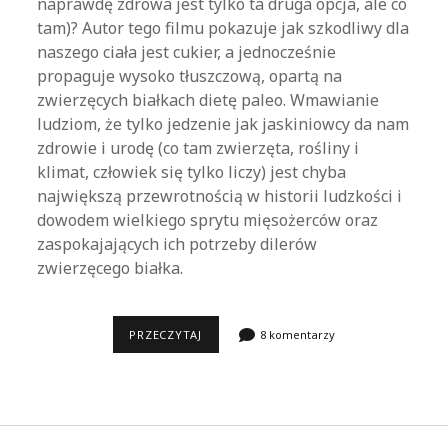
naprawdę zdrowa jest tylko ta druga opcja, ale co
tam)? Autor tego filmu pokazuje jak szkodliwy dla
naszego ciała jest cukier, a jednocześnie
propaguje wysoko tłuszczową, opartą na
zwierzęcych białkach dietę paleo. Wmawianie
ludziom, że tylko jedzenie jak jaskiniowcy da nam
zdrowie i urodę (co tam zwierzęta, rośliny i
klimat, człowiek się tylko liczy) jest chyba
największą przewrotnością w historii ludzkości i
dowodem wielkiego sprytu mięsożerców oraz
zaspokajających ich potrzeby dilerów
zwierzęcego białka.
CAŁY
PRZECZYTAJ
8 komentarzy
TEN
CUKIER