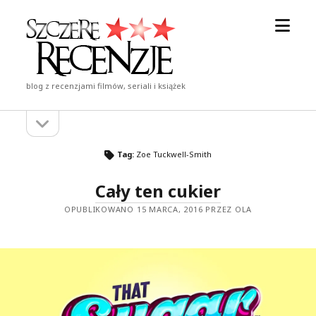
otwór
Szczere
menu
Recenzje
blog z recenzjami filmów, seriali i książek
otwórz
Pasek
pasek
boczny
boczny
Tag:
Zoe Tuckwell-Smith
Cały ten cukier
OPUBLIKOWANO 15 MARCA, 2016 PRZEZ OLA