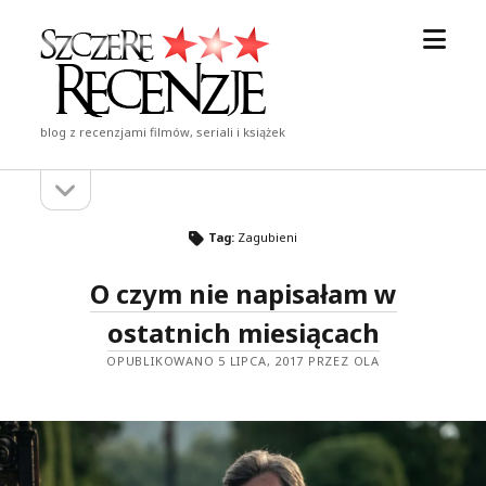
otwór
Szczere
menu
Recenzje
blog z recenzjami filmów, seriali i książek
otwórz
Pasek
pasek
boczny
boczny
Tag:
Zagubieni
O czym nie napisałam w
ostatnich miesiącach
OPUBLIKOWANO 5 LIPCA, 2017 PRZEZ OLA