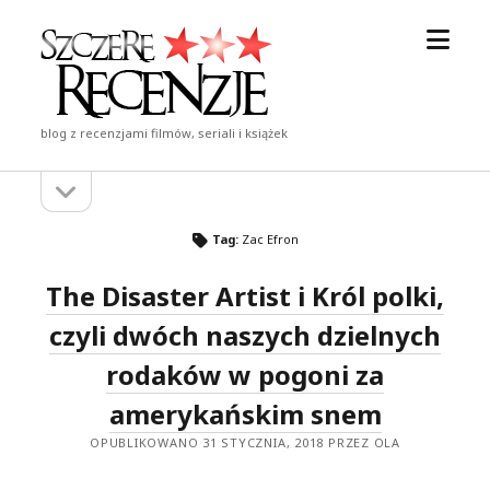
otwór
Szczere
menu
Recenzje
blog z recenzjami filmów, seriali i książek
otwórz
Pasek
pasek
boczny
boczny
Tag:
Zac Efron
The Disaster Artist i Król polki,
czyli dwóch naszych dzielnych
rodaków w pogoni za
amerykańskim snem
OPUBLIKOWANO 31 STYCZNIA, 2018 PRZEZ OLA