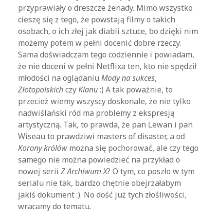
przyprawiały o dreszcze żenady. Mimo wszystko
cieszę się z tego, że powstają filmy o takich
osobach, o ich złej jak diabli sztuce, bo dzięki nim
możemy potem w pełni docenić dobre rzeczy.
Sama doświadczam tego codziennie i powiadam,
że nie doceni w pełni Netflixa ten, kto nie spędził
młodości na oglądaniu
Mody na sukces
,
Złotopolskich
czy
Klanu
:) A tak poważnie, to
przecież wiemy wszyscy doskonale, że nie tylko
nadwiślański ród ma problemy z ekspresją
artystyczną. Tak, to prawda, że pan Lewan i pan
Wiseau to prawdziwi masters of disaster, a od
Korony królów
można się pochorować, ale czy tego
samego nie można powiedzieć na przykład o
nowej serii
Z Archiwum X
? O tym, co poszło w tym
serialu nie tak, bardzo chętnie obejrzałabym
jakiś dokument :). No dość już tych złośliwości,
wracamy do tematu.