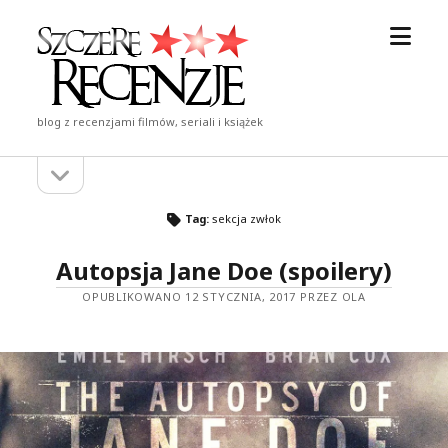
otwór
Szczere
menu
Recenzje
blog z recenzjami filmów, seriali i książek
otwórz
Pasek
pasek
boczny
boczny
Tag:
sekcja zwłok
Autopsja Jane Doe (spoilery)
OPUBLIKOWANO 12 STYCZNIA, 2017 PRZEZ OLA