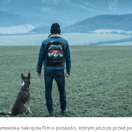
kryminał
komedie
komedie romantyczne
Knausgård
Netflix
Londyn
Nowy Jork
narkotyki
science-
Paryż
sci-fi
polskie filmy
PRL
fiction
USA
thriller
serial BBC
Warszawa
Wydawnictwo Muza
weganizm
Wydawnictwo Uniwersytetu
XIX
Jagiellońskiego
Wydawnictwo Znak
wiek
XX wiek
XVIII wiek
mowska nakręciła film o polskości, którym jeszcze przed p