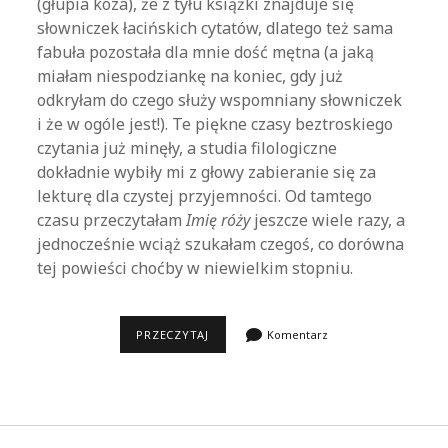
(głupia koza), że z tyłu książki znajduje się
słowniczek łacińskich cytatów, dlatego też sama
fabuła pozostała dla mnie dość mętna (a jaką
miałam niespodziankę na koniec, gdy już
odkryłam do czego służy wspomniany słowniczek
i że w ogóle jest!). Te piękne czasy beztroskiego
czytania już minęły, a studia filologiczne
dokładnie wybiły mi z głowy zabieranie się za
lekturę dla czystej przyjemności. Od tamtego
czasu przeczytałam
Imię róży
jeszcze wiele razy, a
jednocześnie wciąż szukałam czegoś, co dorówna
tej powieści choćby w niewielkim stopniu.
BRACIA
PRZECZYTAJ
Komentarz
HIOBA
REBEKI
GABLÉ