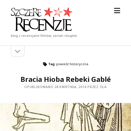
otwór
Szczere
menu
Recenzje
blog z recenzjami filmów, seriali i książek
otwórz
Pasek
pasek
boczny
boczny
Tag:
powieść historyczna
Bracia Hioba Rebeki Gablé
OPUBLIKOWANO 28 KWIETNIA, 2014 PRZEZ OLA