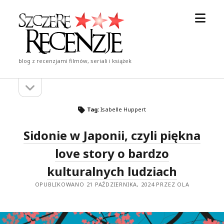
otwór
Szczere
menu
Recenzje
blog z recenzjami filmów, seriali i książek
otwórz
Pasek
pasek
boczny
boczny
Tag:
Isabelle Huppert
Sidonie w Japonii, czyli piękna
love story o bardzo
kulturalnych ludziach
OPUBLIKOWANO 21 PAŹDZIERNIKA, 2024 PRZEZ OLA