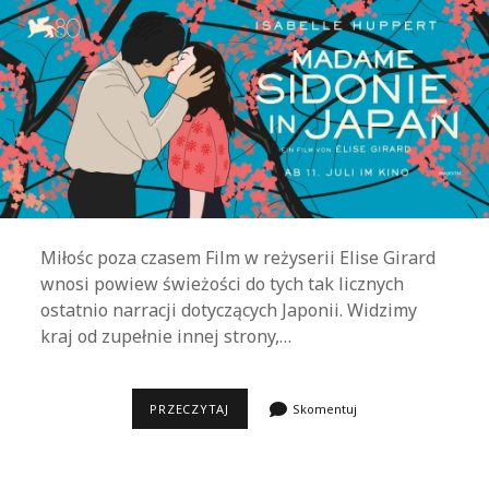
Miłośc poza czasem Film w reżyserii Elise Girard
wnosi powiew świeżości do tych tak licznych
ostatnio narracji dotyczących Japonii. Widzimy
kraj od zupełnie innej strony,…
SIDONIE
PRZECZYTAJ
Skomentuj
W
JAPONII,
CZYLI
PIĘKNA