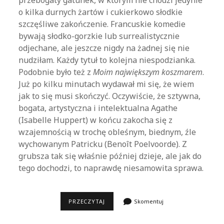
przebogaty gatunek, w którym nie chodzi jedynie
o kilka durnych żartów i cukierkowo słodkie
szczęśliwe zakończenie. Francuskie komedie
bywają słodko-gorzkie lub surrealistycznie
odjechane, ale jeszcze nigdy na żadnej się nie
nudziłam. Każdy tytuł to kolejna niespodzianka.
Podobnie było też z
Moim największym koszmarem
.
Już po kilku minutach wydawał mi się, że wiem
jak to się musi skończyć. Oczywiście, że sztywna,
bogata, artystyczna i intelektualna Agathe
(Isabelle Huppert) w końcu zakocha się z
wzajemnością w trochę obleśnym, biednym, źle
wychowanym Patricku (Benoît Poelvoorde). Z
grubsza tak się właśnie później dzieje, ale jak do
tego dochodzi, to naprawdę niesamowita sprawa.
MÓJ
PRZECZYTAJ
Skomentuj
NAJGORSZY
KOSZMAR