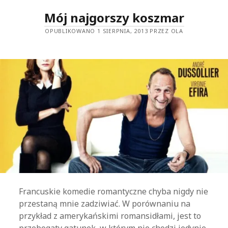
LOVE
STORY
Mój najgorszy koszmar
O
BARDZO
OPUBLIKOWANO 1 SIERPNIA, 2013 PRZEZ OLA
KULTURALNYCH
LUDZIACH
Francuskie komedie romantyczne chyba nigdy nie
przestaną mnie zadziwiać. W porównaniu na
przykład z amerykańskimi romansidłami, jest to