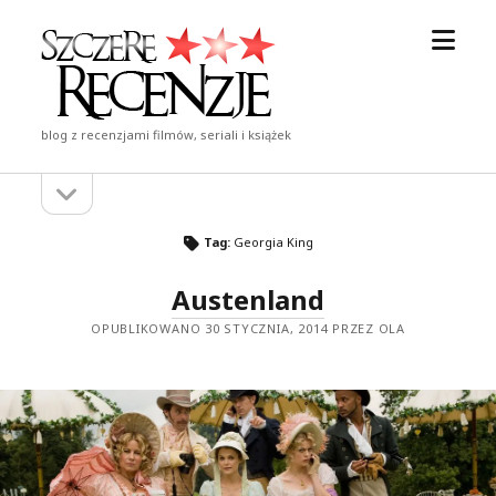
otwór
Szczere
menu
Recenzje
blog z recenzjami filmów, seriali i książek
otwórz
Pasek
pasek
boczny
boczny
Tag:
Georgia King
Austenland
OPUBLIKOWANO 30 STYCZNIA, 2014 PRZEZ OLA