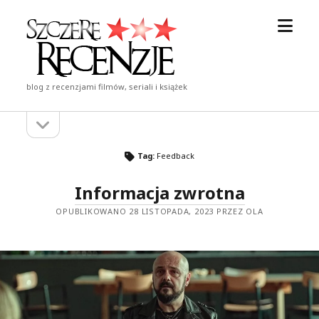
otwór
Szczere
menu
Recenzje
blog z recenzjami filmów, seriali i książek
otwórz
Pasek
pasek
boczny
boczny
Tag:
Feedback
Informacja zwrotna
OPUBLIKOWANO 28 LISTOPADA, 2023 PRZEZ OLA