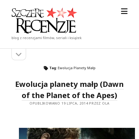
otwór
Szczere
menu
Recenzje
blog z recenzjami filmów, seriali i książek
otwórz
Pasek
pasek
boczny
boczny
Tag:
Ewolucja Planety Małp
Ewolucja planety małp (Dawn
of the Planet of the Apes)
OPUBLIKOWANO 19 LIPCA, 2014 PRZEZ OLA