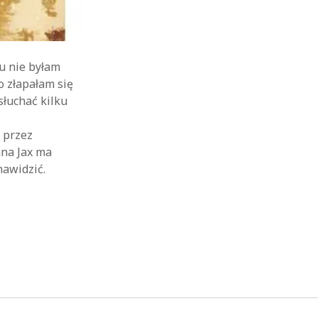
u nie byłam
o złapałam się
słuchać kilku
.
 przez
nna Jax ma
nawidzić.