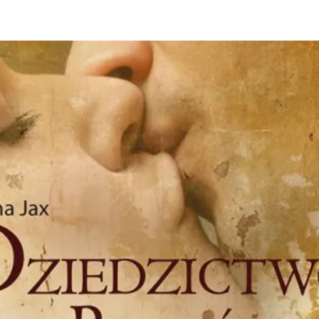
kryminał
komedie
komedie romantyczne
Knausgård
Netflix
Londyn
Nowy Jork
narkotyki
science-
Paryż
sci-fi
polskie filmy
PRL
fiction
USA
thriller
serial BBC
Warszawa
Wydawnictwo Muza
weganizm
Wydawnictwo Uniwersytetu
XIX
Jagiellońskiego
Wydawnictwo Znak
wiek
XX wiek
XVIII wiek