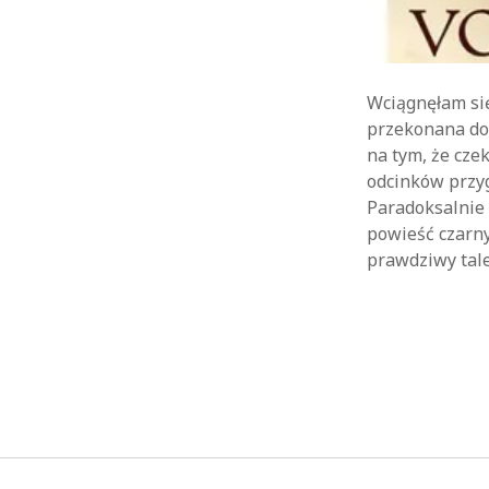
Wciągnęłam się
przekonana do
na tym, że cze
odcinków przyg
Paradoksalnie 
powieść czarn
prawdziwy tale