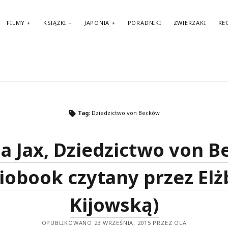
FILMY
KSIĄŻKI
JAPONIA
PORADNIKI
ZWIERZAKI
RE
TAGI
Tag:
Dziedzictwo von Becków
amerykańskie filmy
amerykańskie komedie
Anglia
audiobook
BBC
a Jax, Dziedzictwo von 
amerykańskie seriale
Biblioteka Akustyczna
Benedict Cumberbatch
Berlin
brytyjskie seriale
biografie
iobook czytany przez Elż
Fantasy
Francja
filmy biograficzne
francuskie filmy
francuskie komedie
Kijowską)
Haruki Murakami
Japonia
HBO
II wojna światowa
horror
Karl Ove
OPUBLIKOWANO 23 WRZEŚNIA, 2015 PRZEZ OLA