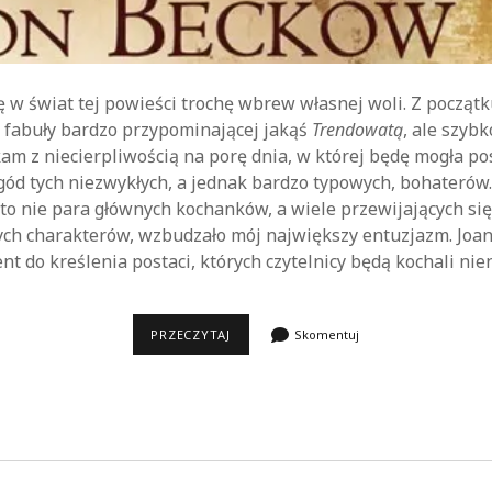
 w świat tej powieści trochę wbrew własnej woli. Z początk
 fabuły bardzo przypominającej jakąś
Trendowatą
, ale szybk
kam z niecierpliwością na porę dnia, w której będę mogła po
ód tych niezwykłych, a jednak bardzo typowych, bohaterów
to nie para głównych kochanków, a wiele przewijających się
ych charakterów, wzbudzało mój największy entuzjazm. Joa
nt do kreślenia postaci, których czytelnicy będą kochali nie
JOANNA
PRZECZYTAJ
Skomentuj
JAX,
DZIEDZICTWO
VON
BECKÓW
(AUDIOBOOK
CZYTANY
PRZEZ
ELŻBIETĘ
KIJOWSKĄ)