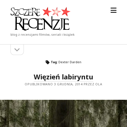
otwór
Szczere
menu
Recenzje
blog z recenzjami filmów, seriali i książek
otwórz
Pasek
pasek
boczny
boczny
Tag:
Dexter Darden
Więzień labiryntu
OPUBLIKOWANO 3 GRUDNIA, 2014 PRZEZ OLA