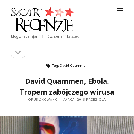
otwór
Szczere
menu
Recenzje
blog z recenzjami filmów, seriali i książek
otwórz
Pasek
pasek
boczny
boczny
Tag:
David Quammen
David Quammen, Ebola.
Tropem zabójczego wirusa
OPUBLIKOWANO 1 MARCA, 2016 PRZEZ OLA