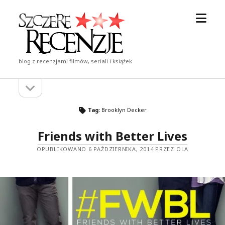
otwór
Szczere
menu
Recenzje
blog z recenzjami filmów, seriali i książek
otwórz
Pasek
pasek
boczny
boczny
Tag:
Brooklyn Decker
Friends with Better Lives
OPUBLIKOWANO 6 PAŹDZIERNIKA, 2014 PRZEZ OLA