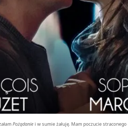
kryminał
komedie
komedie romantyczne
Knausgård
Netflix
Londyn
Nowy Jork
narkotyki
science-
Paryż
sci-fi
polskie filmy
PRL
fiction
USA
thriller
serial BBC
Warszawa
Wydawnictwo Muza
weganizm
Wydawnictwo Uniwersytetu
XIX
Jagiellońskiego
Wydawnictwo Znak
wiek
XX wiek
XVIII wiek
rzałam
Pożądanie
i w sumie żałuję. Mam poczucie straconego c