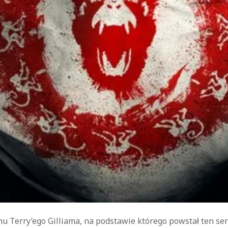
kryminał
komedie
komedie romantyczne
Knausgård
Netflix
Londyn
Nowy Jork
narkotyki
science-
Paryż
sci-fi
polskie filmy
PRL
fiction
USA
thriller
serial BBC
Warszawa
Wydawnictwo Muza
weganizm
Wydawnictwo Uniwersytetu
XIX
Jagiellońskiego
Wydawnictwo Znak
wiek
XX wiek
XVIII wiek
lmu Terry’ego Gilliama, na podstawie którego powstał ten ser