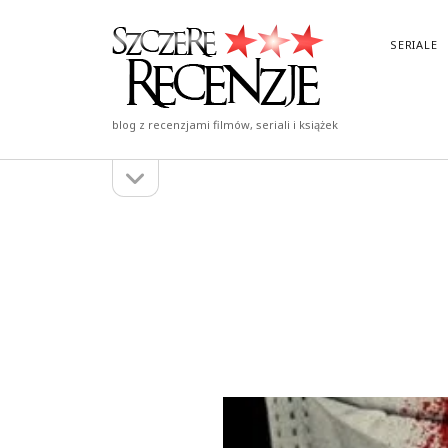
Szczere
SERIALE
Recenzje
blog z recenzjami filmów, seriali i książek
otwórz
Pasek
pasek
boczny
boczny