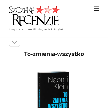
otwór
Szczere
menu
Recenzje
blog z recenzjami filmów, seriali i książek
otwórz
Pasek
pasek
boczny
boczny
To-zmienia-wszystko