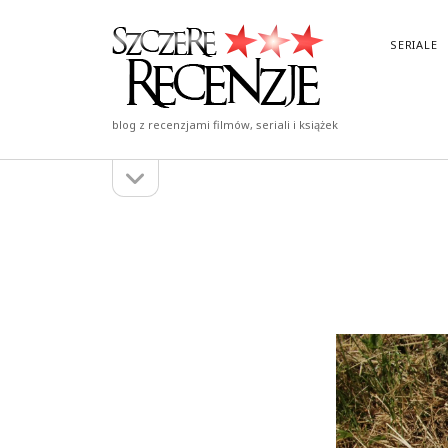
Szczere
SERIALE
Recenzje
blog z recenzjami filmów, seriali i książek
otwórz
Pasek
pasek
boczny
boczny