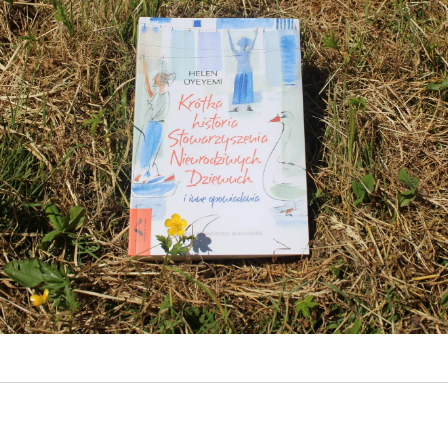
kryminał
komedie
komedie romantyczne
Knausgård
Netflix
Londyn
Nowy Jork
narkotyki
science-
Paryż
sci-fi
polskie filmy
PRL
fiction
USA
thriller
serial BBC
Warszawa
Wydawnictwo Muza
weganizm
Wydawnictwo Uniwersytetu
XIX
Jagiellońskiego
Wydawnictwo Znak
wiek
XX wiek
XVIII wiek