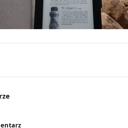
rze
entarz