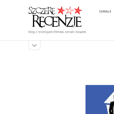
Szczere
SERIALE
Recenzje
blog z recenzjami filmów, seriali i książek
otwórz
Pasek
pasek
boczny
boczny