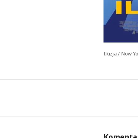
Iluzja / Now Y
Komenta