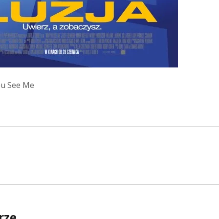
ou See Me
rze