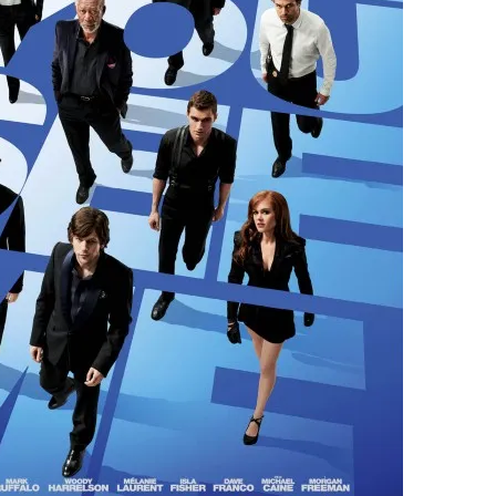
kryminał
komedie
komedie romantyczne
Knausgård
Netflix
Londyn
Nowy Jork
narkotyki
science-
Paryż
sci-fi
polskie filmy
PRL
fiction
USA
thriller
serial BBC
Warszawa
Wydawnictwo Muza
weganizm
Wydawnictwo Uniwersytetu
XIX
Jagiellońskiego
Wydawnictwo Znak
wiek
XX wiek
XVIII wiek