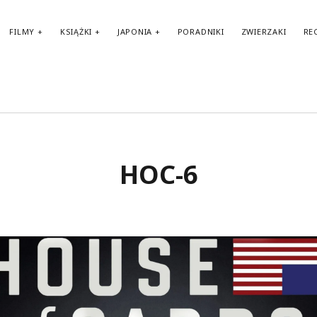
FILMY
KSIĄŻKI
JAPONIA
PORADNIKI
ZWIERZAKI
RE
TAGI
HOC-6
amerykańskie filmy
amerykańskie komedie
Anglia
audiobook
BBC
amerykańskie seriale
Biblioteka Akustyczna
Benedict Cumberbatch
Berlin
brytyjskie seriale
biografie
Fantasy
Francja
filmy biograficzne
francuskie filmy
francuskie komedie
Haruki Murakami
Japonia
HBO
II wojna światowa
horror
Karl Ove