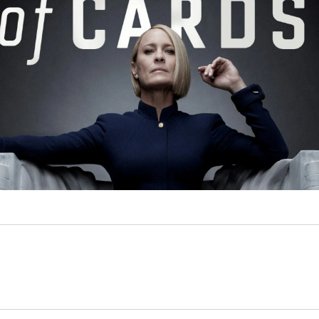
kryminał
komedie
komedie romantyczne
Knausgård
Netflix
Londyn
Nowy Jork
narkotyki
science-
Paryż
sci-fi
polskie filmy
PRL
fiction
USA
thriller
serial BBC
Warszawa
Wydawnictwo Muza
weganizm
Wydawnictwo Uniwersytetu
XIX
Jagiellońskiego
Wydawnictwo Znak
wiek
XX wiek
XVIII wiek