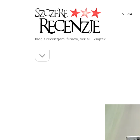
Szczere
SERIALE
Recenzje
blog z recenzjami filmów, seriali i książek
otwórz
Pasek
pasek
boczny
boczny