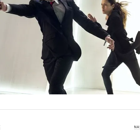
kryminał
komedie
komedie romantyczne
Knausgård
Netflix
Londyn
Nowy Jork
narkotyki
science-
Paryż
sci-fi
polskie filmy
PRL
fiction
USA
thriller
serial BBC
Warszawa
Wydawnictwo Muza
weganizm
Wydawnictwo Uniwersytetu
XIX
Jagiellońskiego
Wydawnictwo Znak
wiek
XX wiek
XVIII wiek
Z
NA