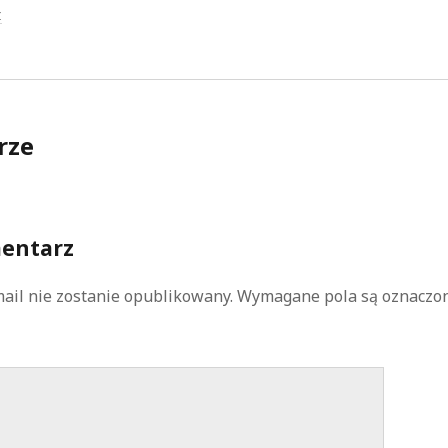
Z
rze
entarz
ail nie zostanie opublikowany.
Wymagane pola są oznaczo