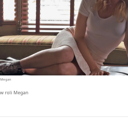
kryminał
komedie
komedie romantyczne
Knausgård
Netflix
Londyn
Nowy Jork
narkotyki
science-
Paryż
sci-fi
polskie filmy
PRL
fiction
USA
thriller
serial BBC
Warszawa
Wydawnictwo Muza
weganizm
Wydawnictwo Uniwersytetu
XIX
Jagiellońskiego
Wydawnictwo Znak
wiek
XX wiek
XVIII wiek
i Megan
 w roli Megan