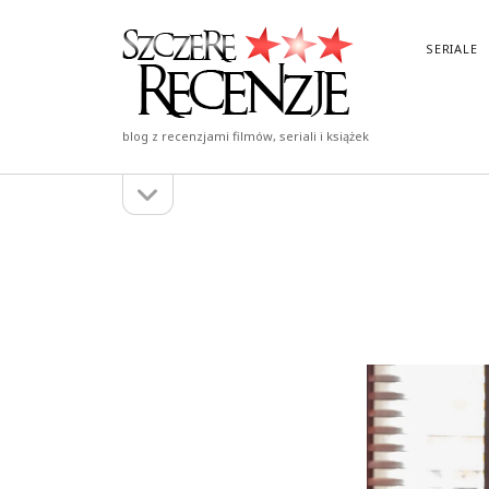
Szczere
SERIALE
Recenzje
blog z recenzjami filmów, seriali i książek
otwórz
Pasek
pasek
boczny
boczny