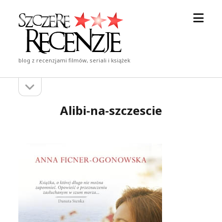
otwór
Szczere
menu
Recenzje
blog z recenzjami filmów, seriali i książek
otwórz
Pasek
pasek
boczny
boczny
Alibi-na-szczescie