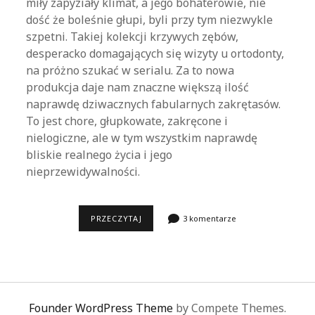
miły zapyziały klimat, a jego bohaterowie, nie
dość że boleśnie głupi, byli przy tym niezwykle
szpetni. Takiej kolekcji krzywych zębów,
desperacko domagających się wizyty u ortodonty,
na próżno szukać w serialu. Za to nowa
produkcja daje nam znaczne większą ilość
naprawdę dziwacznych fabularnych zakrętasów.
To jest chore, głupkowate, zakręcone i
nielogiczne, ale w tym wszystkim naprawdę
bliskie realnego życia i jego
nieprzewidywalności.
FARGO
PRZECZYTAJ
3 komentarze
Founder WordPress Theme
by Compete Themes.