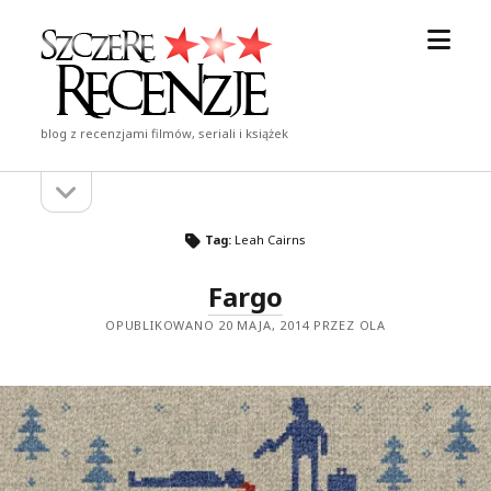
otwór
Szczere
menu
Recenzje
blog z recenzjami filmów, seriali i książek
otwórz
Pasek
pasek
boczny
boczny
Tag:
Leah Cairns
Fargo
OPUBLIKOWANO 20 MAJA, 2014 PRZEZ OLA